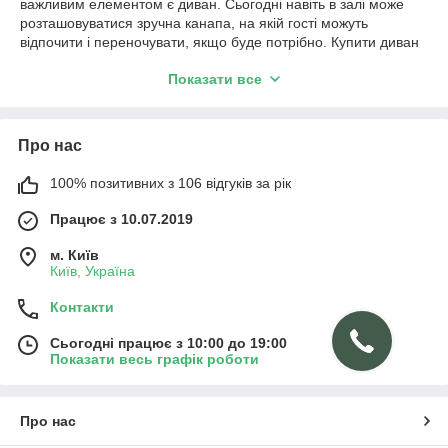
важливим елементом є диван. Сьогодні навіть в залі може
розташовуватися зручна канапа, на якій гості можуть
відпочити і переночувати, якщо буде потрібно. Купити диван
недорого можна в спеціалізованих магазинах або на сайтах в
Показати все
інтернеті. Там представлені великі каталоги моделей і
матеріалів для виготовлення на замовлення.
Дивани: на які критерії звертати увагу
Про нас
У каталогах інтернет-магазину представлені
найрізноманітніші моделі диванів. Відрізнити їх можна
100% позитивних з 106 відгуків за рік
завдяки декільком основними характеристиками:
Працює з 10.07.2019
типу механізму;
призначенню;
м. Київ
Київ, Україна
розмірами;
Контакти
матеріалами оббивки, каркаса;
матеріалу наповнення.
Сьогодні працює з 10:00 до 19:00
Показати весь графік роботи
Це шість основних критеріїв, на які варто звернути увагу,
якщо необхідно купити диван. Для того, щоб підібрати
хороший варіант, необхідно врахувати кожен з
перерахованих параметрів, а також підібрати модель, яка
Про нас
ідеально підходить під інтер'єр.