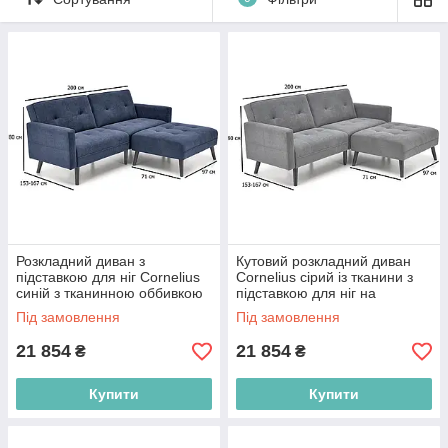
Розкладний диван з
Кутовий розкладний диван
підставкою для ніг Cornelius
Cornelius сірий із тканини з
синій з тканинною оббивкою
підставкою для ніг на
на дерев'яних ніжках в зал
дерев'яних ніжках у кімнату
Під замовлення
Під замовлення
21 854
21 854
₴
₴
Купити
Купити