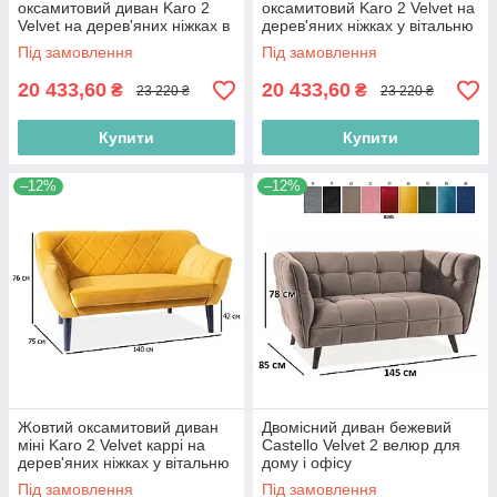
оксамитовий диван Karo 2
оксамитовий Karo 2 Velvet на
Velvet на дерев'яних ніжках в
дерев'яних ніжках у вітальню
кабінет
Під замовлення
Під замовлення
20 433,60
20 433,60
₴
₴
23 220 ₴
23 220 ₴
Купити
Купити
–12%
–12%
Жовтий оксамитовий диван
Двомісний диван бежевий
міні Karo 2 Velvet каррі на
Castello Velvet 2 велюр для
дерев'яних ніжках у вітальню
дому і офісу
Під замовлення
Під замовлення