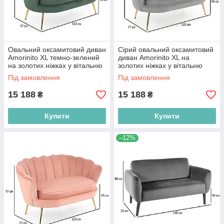
Овальний оксамитовий диван
Сірий овальний оксамитовий
Amorinito XL темно-зелений
диван Amorinito XL на
на золотих ніжках у вітальню
золотих ніжках у вітальню
Під замовлення
Під замовлення
15 188
15 188
₴
₴
Купити
Купити
–12%