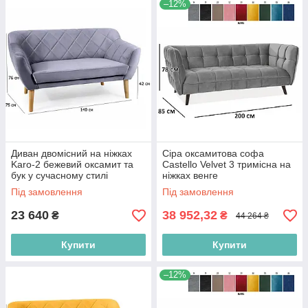
–12%
Диван двомісний на ніжках
Сіра оксамитова софа
Karo-2 бежевий оксамит та
Castello Velvet 3 тримісна на
бук у сучасному стилі
ніжках венге
Під замовлення
Під замовлення
23 640
38 952,32
₴
₴
44 264 ₴
Купити
Купити
–12%