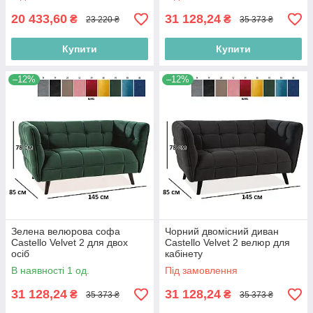
20 433,60
31 128,24
₴
₴
23 220 ₴
35 373 ₴
Купити
Купити
–12%
–12%
Зелена велюрова софа
Чорний двомісний диван
Castello Velvet 2 для двох
Castello Velvet 2 велюр для
осіб
кабінету
В наявності 1 од.
Під замовлення
31 128,24
31 128,24
₴
₴
35 373 ₴
35 373 ₴