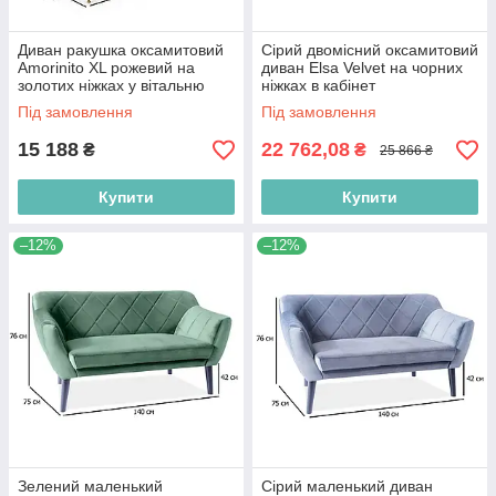
Диван ракушка оксамитовий
Сірий двомісний оксамитовий
Amorinito XL рожевий на
диван Elsa Velvet на чорних
золотих ніжках у вітальню
ніжках в кабінет
Під замовлення
Під замовлення
15 188
22 762,08
₴
₴
25 866 ₴
Купити
Купити
–12%
–12%
Зелений маленький
Сірий маленький диван