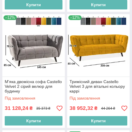
Купити
Купити
–12%
–12%
М'яка двомісна софа Castello
Тримісний диван Castello
Velvet 2 сірий велюр для
Velvet 3 для вітальні кольору
будинку
каррі
Під замовлення
Під замовлення
31 128,24
38 952,32
₴
₴
35 373 ₴
44 264 ₴
Купити
Купити