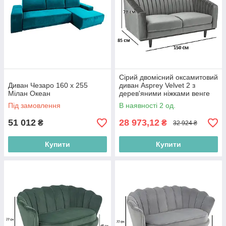
Сірий двомісний оксамитовий
Диван Чезаро 160 х 255
диван Asprey Velvet 2 з
Мілан Океан
дерев'яними ніжками венге
Під замовлення
В наявності 2 од.
51 012
28 973,12
₴
₴
32 924 ₴
Купити
Купити