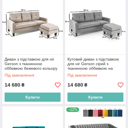
Диван з підставкою для ніг
Кутовий диван з підставкою
Gerson з тканинною
для ніг Gerson сірий з
оббивкою бежевого кольору
тканинною оббивкою на
на чорних ніжках у вітальню
чорних ніжках у зал
Під замовлення
Під замовлення
14 680
14 680
₴
₴
Купити
Купити
–12%