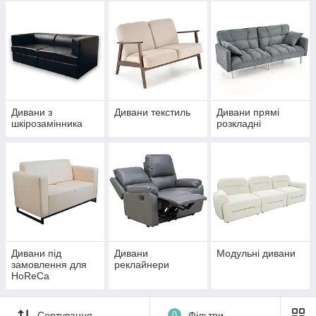
Дивани з
Дивани текстиль
Дивани прямі
шкірозамінника
розкладні
Дивани під
Дивани
Модульні дивани
замовлення для
реклайнери
HoReCa
Сортування
0
Фільтри