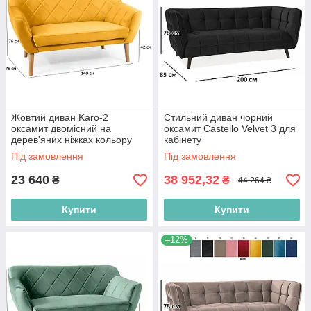
Жовтий диван Karo-2
Стильний диван чорний
оксамит двомісний на
оксамит Castello Velvet 3 для
дерев'яних ніжках кольору
кабінету
бук у вітальню
Під замовлення
Під замовлення
23 640
38 952,32
₴
₴
44 264 ₴
Купити
Купити
–12%