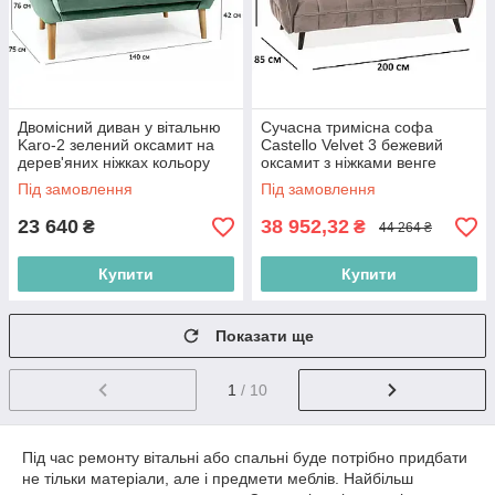
Двомісний диван у вітальню
Сучасна тримісна софа
Karo-2 зелений оксамит на
Castello Velvet 3 бежевий
дерев'яних ніжках кольору
оксамит з ніжками венге
бук
Під замовлення
Під замовлення
23 640
38 952,32
₴
₴
44 264 ₴
Купити
Купити
Показати ще
1
/ 10
Під час ремонту вітальні або спальні буде потрібно придбати
не тільки матеріали, але і предмети меблів. Найбільш