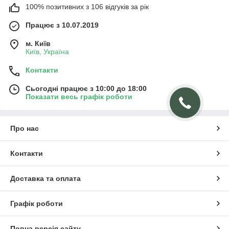
100% позитивних з 106 відгуків за рік
закриті з трьох сторін;
закриті боковинами;
Працює з 10.07.2019
повністю відкриті;
м. Київ
Київ, Україна
підлогові;
настінні;
Контакти
що складаються з декількох модулів;
Сьогодні працює з 10:00 до 18:00
одинарні.
Показати весь графік роботи
Стелаж, який ви вирішите купити для свого будинку у нас на
сайті, може бути вироблений з матеріалів, як:
Про нас
дерево;
ДСП, ДВП;
Контакти
метал;
фанера;
Доставка та оплата
МДФ;
пластик;
Графік роботи
скло.
У багатьох сучасних моделях виробники поєднують два і
Повна версія сайту