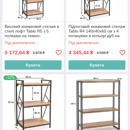
Високий книжковий стелаж в
Підлоговий книжковий стелаж
стилі лофт Tablo R5 з 5
Tablo R4 140х40х60 см з 4
полками на темно-
полицями в кольорі дуб на
коричневому каркасі для
темно-коричневому каркасі
Під замовлення
Під замовлення
вітальні
5 172,64
4 345,44
₴
₴
5 878 ₴
4 938 ₴
Купити
Купити
–12%