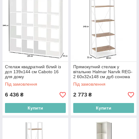
Стелаж квадратний білий із
Прямокутний стелаж у
дсп 139х144 см Caboto 16
вітальню Halmar Narvik REG-
для дому
2 60х32х148 см дуб сонома
на білому сталевому каркасі
Під замовлення
Під замовлення
6 436
2 773
₴
₴
Купити
Купити