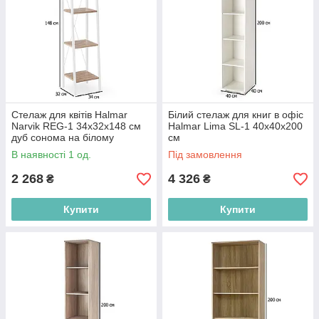
Стелаж для квітів Halmar
Білий стелаж для книг в офіс
Narvik REG-1 34х32х148 см
Halmar Lima SL-1 40х40х200
дуб сонома на білому
см
сталевому каркасі
В наявності 1 од.
Під замовлення
2 268
4 326
₴
₴
Купити
Купити