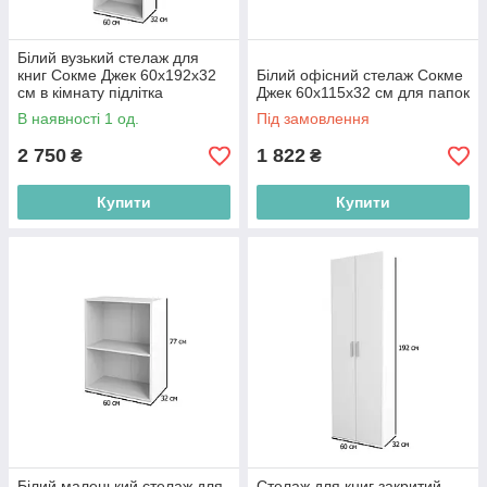
Білий вузький стелаж для
книг Сокме Джек 60х192х32
Білий офісний стелаж Сокме
см в кімнату підлітка
Джек 60х115х32 см для папок
В наявності 1 од.
Під замовлення
2 750
1 822
₴
₴
Купити
Купити
Білий маленький стелаж для
Стелаж для книг закритий