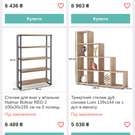
6 436
8 963
₴
₴
Купити
Купити
Стелаж для книг у вітальню
Трикутний стелаж дуб
Halmar Bolivar REG-2
сонома Luini 139х144 см з
100х30х155 см на 5 полиць
дсп в кімнату
дуб золотий із чорним
Під замовлення
Під замовлення
каркасом
6 489
5 038
₴
₴