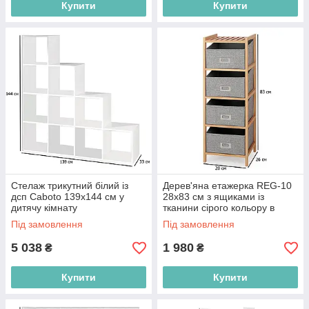
Купити
Купити
Стелаж трикутний білий із
Дерев'яна етажерка REG-10
дсп Caboto 139х144 см у
28х83 см з ящиками із
дитячу кімнату
тканини сірого кольору в
кімнату
Під замовлення
Під замовлення
5 038
1 980
₴
₴
Купити
Купити