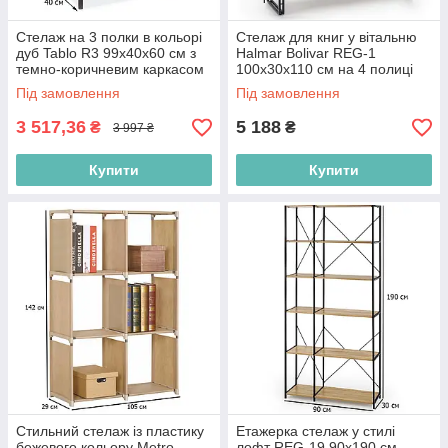
Стелаж на 3 полки в кольорі
Стелаж для книг у вітальню
дуб Tablo R3 99х40х60 см з
Halmar Bolivar REG-1
темно-коричневим каркасом
100х30х110 см на 4 полиці
для офісу в стилі лофт
дуб золотий із чорним
Під замовлення
Під замовлення
каркасом
3 517,36
5 188
₴
₴
3 997 ₴
Купити
Купити
Стильний стелаж із пластику
Етажерка стелаж у стилі
бежевого кольору Metro
лофт REG-19 90х190 см