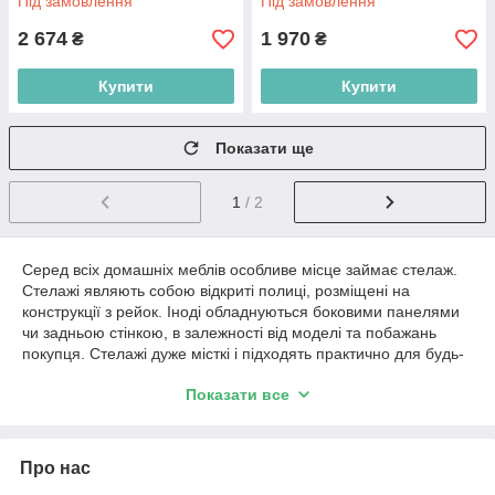
Під замовлення
Під замовлення
2 674
1 970
₴
₴
Купити
Купити
Показати ще
1
/ 2
Серед всіх домашніх меблів особливе місце займає стелаж.
Стелажі являють собою відкриті полиці, розміщені на
конструкції з рейок. Іноді обладнуються боковими панелями
чи задньою стінкою, в залежності від моделі та побажань
покупця. Стелажі дуже місткі і підходять практично для будь-
якої кімнати в будинку або квартирі. Крім цього, вони можуть
Показати все
стати родзинкою в стильному і модному інтер'єрі.
Різновиди стелажів для будинку,
стелажі лофт
Про нас
Виділяють кілька видів таких предметів меблів: