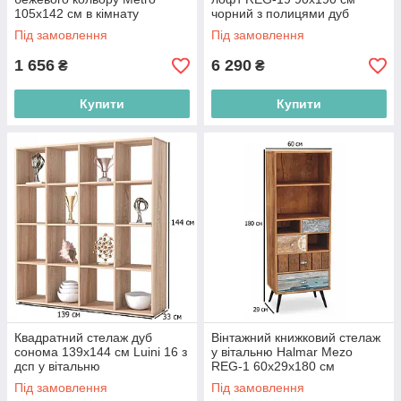
105х142 см в кімнату
чорний з полицями дуб
сонома для офісу
Під замовлення
Під замовлення
1 656
6 290
₴
₴
Купити
Купити
Квадратний стелаж дуб
Вінтажний книжковий стелаж
сонома 139х144 см Luini 16 з
у вітальню Halmar Mezo
дсп у вітальню
REG-1 60х29х180 см
різнокольоровий на чорних
Під замовлення
Під замовлення
ніжках