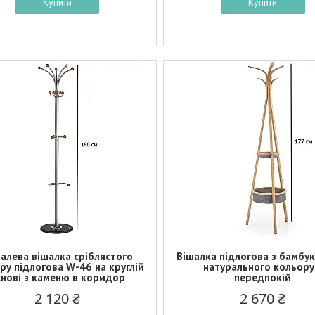
Купити
Купити
алева вішалка сріблястого
Вішалка підлогова з бамбу
ру підлогова W-46 на круглій
натурального кольору
нові з каменю в коридор
передпокій
2 120 ₴
2 670 ₴