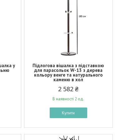
шалка у
Підлогова вішалка з підставкою
льню
для парасольок W-13 з дерева
кольору венге та натурального
каменю в хол
2 582 ₴
В наявності 2 од.
Купити