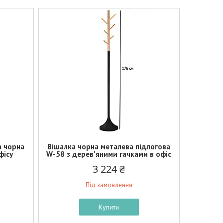
а чорна
Вішалка чорна металева підлогова
фісу
W-58 з дерев'яними гачками в офіс
3 224 ₴
Під замовлення
Купити