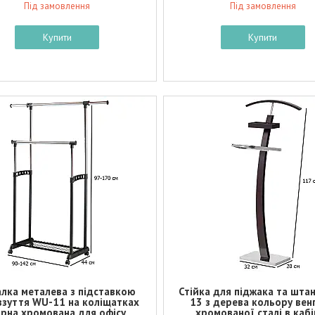
Під замовлення
Під замовлення
Купити
Купити
лка металева з підставкою
Стійка для піджака та шта
взуття WU-11 на коліщатках
13 з дерева кольору вен
рна хромована для офісу
хромованої сталі в кабі