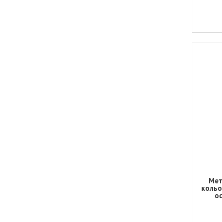
Мет
кольо
ос