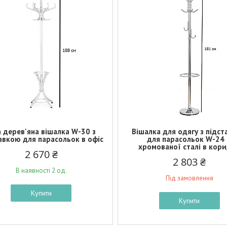
а дерев'яна вішалка W-30 з
Вішалка для одягу з підс
авкою для парасольок в офіс
для парасольок W-24 
хромованої сталі в кор
2 670 ₴
2 803 ₴
В наявності 2 од.
Під замовлення
Купити
Купити