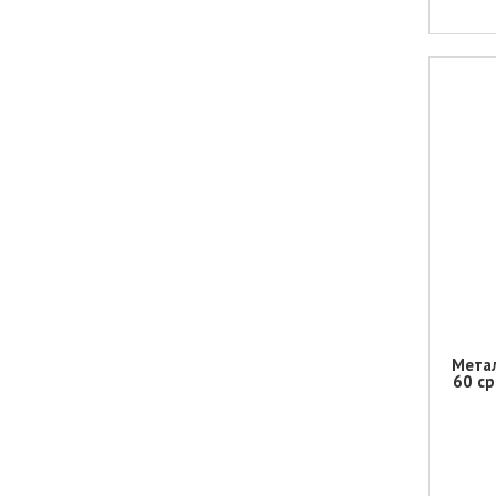
Метал
60 ср