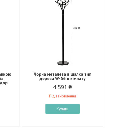
тавкою
Чорна металева вішалка тип
із
дерева W-56 в кімнату
идор
4 591 ₴
Під замовлення
Купити