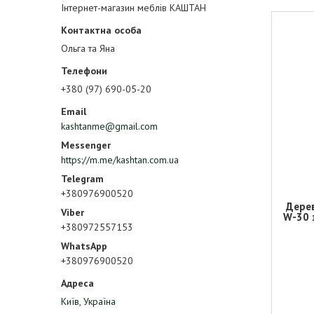
Інтернет-магазин меблів КАШТАН
Ольга та Яна
+380 (97) 690-05-20
kashtanme@gmail.com
https://m.me/kashtan.com.ua
+380976900520
Дерев
W-30 
+380972557153
+380976900520
Київ, Україна