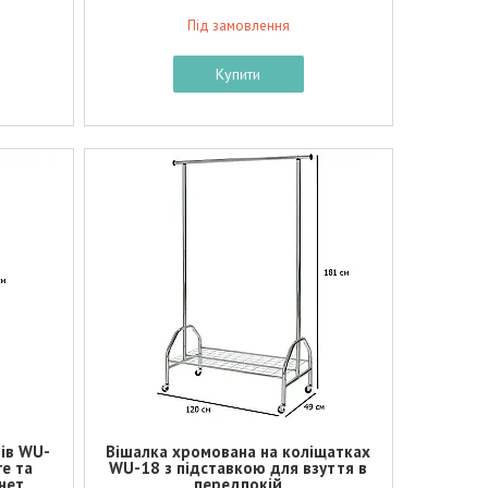
Під замовлення
Купити
нів WU-
Вішалка хромована на коліщатках
ге та
WU-18 з підставкою для взуття в
нет
передпокій