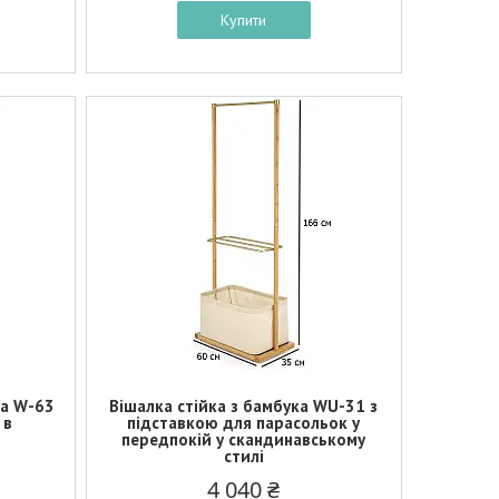
Купити
ка W-63
Вішалка стійка з бамбука WU-31 з
 в
підставкою для парасольок у
передпокій у скандинавському
стилі
4 040 ₴