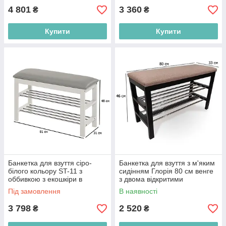
4 801
3 360
₴
₴
Купити
Купити
Банкетка для взуття сіро-
Банкетка для взуття з м'яким
білого кольору ST-11 з
сидінням Глорія 80 см венге
оббивкою з екошкіри в
з двома відкритими
передпокій
полицями
Під замовлення
В наявності
3 798
2 520
₴
₴