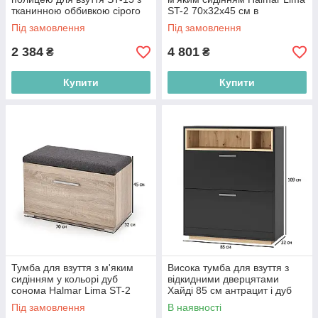
тканинною оббивкою сірого
ST-2 70х32х45 см в
кольору в передпокій
передпокій
Під замовлення
Під замовлення
2 384
4 801
₴
₴
Купити
Купити
Тумба для взуття з м'яким
Висока тумба для взуття з
сидінням у кольорі дуб
відкидними дверцятами
сонома Halmar Lima ST-2
Хайді 85 см антрацит і дуб
70х32х45 см
артизан у передпокій
Під замовлення
В наявності