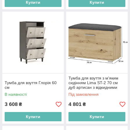
Купити
Купити
Тумба для взуття з м'яким
Тумба для взуття Глорія 60
сидінням Lima ST-2 70 см
см
дуб артисан з відкидними
дверцятами в коридор
В наявності
Під замовлення
3 608
4 801
₴
₴
Купити
Купити