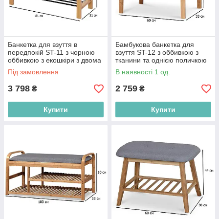
Банкетка для взуття в
Бамбукова банкетка для
передпокій ST-11 з чорною
взуття ST-12 з оббивкою з
оббивкою з екошкіри з двома
тканини та однією поличкою
полицями
в передпокій
Під замовлення
В наявності 1 од.
3 798
2 759
₴
₴
Купити
Купити