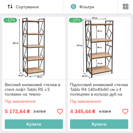
Сортування
0
Фільтри
–12%
–12%
Високий книжковий стелаж в
Підлоговий книжковий стелаж
стилі лофт Tablo R5 з 5
Tablo R4 140х40х60 см з 4
полками на темно-
полицями в кольорі дуб на
коричневому каркасі для
темно-коричневому каркасі
Під замовлення
Під замовлення
вітальні
5 172,64
4 345,44
₴
₴
5 878 ₴
4 938 ₴
Купити
Купити