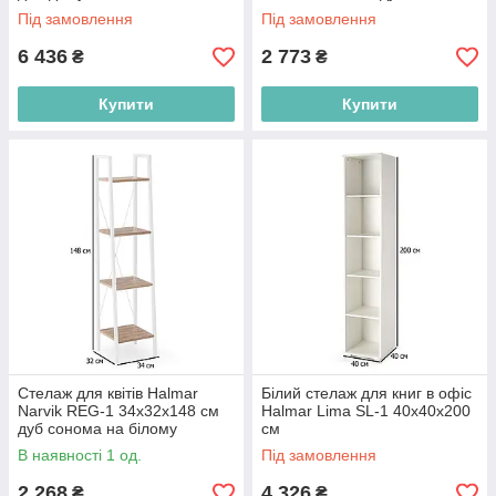
на білому сталевому каркасі
Під замовлення
Під замовлення
6 436
2 773
₴
₴
Купити
Купити
Стелаж для квітів Halmar
Білий стелаж для книг в офіс
Narvik REG-1 34х32х148 см
Halmar Lima SL-1 40х40х200
дуб сонома на білому
см
сталевому каркасі
В наявності 1 од.
Під замовлення
2 268
4 326
₴
₴