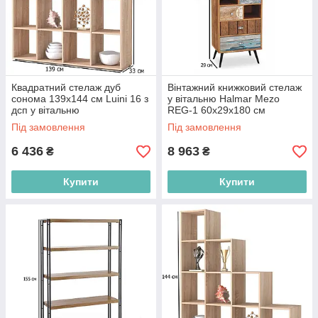
Квадратний стелаж дуб
Вінтажний книжковий стелаж
сонома 139х144 см Luini 16 з
у вітальню Halmar Mezo
дсп у вітальню
REG-1 60х29х180 см
різнокольоровий на чорних
Під замовлення
Під замовлення
ніжках
6 436
8 963
₴
₴
Купити
Купити