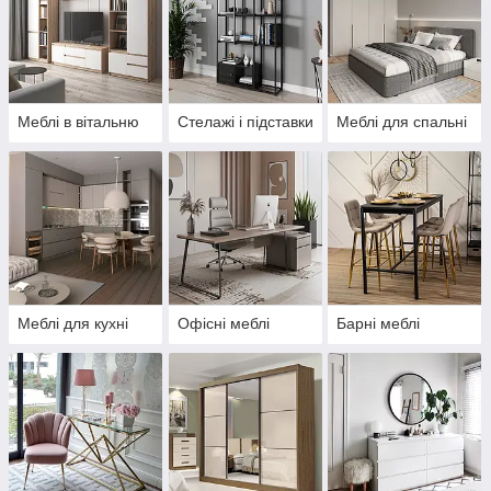
Меблі в вітальню
Стелажі і підставки
Меблі для спальні
Меблі для кухні
Офісні меблі
Барні меблі