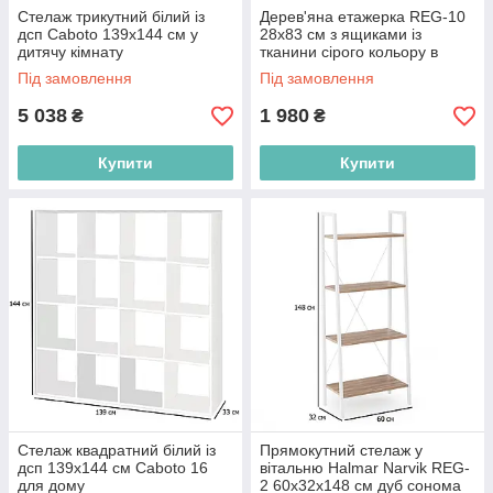
Стелаж трикутний білий із
Дерев'яна етажерка REG-10
дсп Caboto 139х144 см у
28х83 см з ящиками із
дитячу кімнату
тканини сірого кольору в
кімнату
Під замовлення
Під замовлення
5 038
1 980
₴
₴
Купити
Купити
Стелаж квадратний білий із
Прямокутний стелаж у
дсп 139х144 см Caboto 16
вітальню Halmar Narvik REG-
для дому
2 60х32х148 см дуб сонома