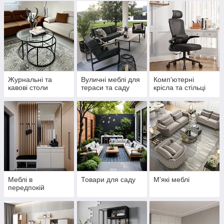
Журнальні та
Вуличні меблі для
Комп'ютерні
кавові столи
тераси та саду
крісла та стільці
Меблі в
Товари для саду
М'які меблі
передпокій