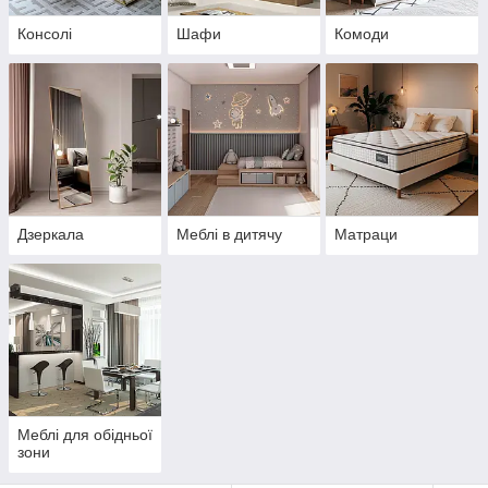
Консолі
Шафи
Комоди
Дзеркала
Меблі в дитячу
Матраци
Меблі для обідньої
зони