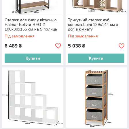
Стелаж для книг у вітальню
Трикутний стелаж дуб
Halmar Bolivar REG-2
сонома Luini 139х144 см з
100х30х155 см на 5 полиць
дсп в кімнату
дуб золотий із чорним
Під замовлення
Під замовлення
каркасом
6 489
5 038
₴
₴
Купити
Купити