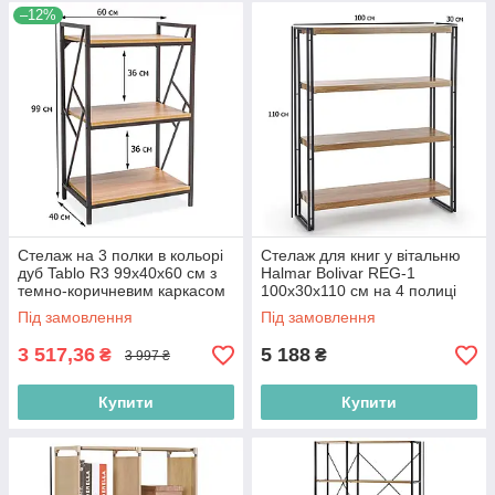
–12%
Стелаж на 3 полки в кольорі
Стелаж для книг у вітальню
дуб Tablo R3 99х40х60 см з
Halmar Bolivar REG-1
темно-коричневим каркасом
100х30х110 см на 4 полиці
для офісу в стилі лофт
дуб золотий із чорним
Під замовлення
Під замовлення
каркасом
3 517,36
5 188
₴
₴
3 997 ₴
Купити
Купити