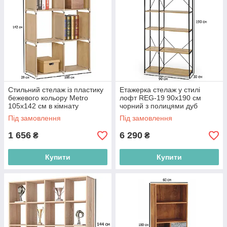
Стильний стелаж із пластику
Етажерка стелаж у стилі
бежевого кольору Metro
лофт REG-19 90х190 см
105х142 см в кімнату
чорний з полицями дуб
сонома для офісу
Під замовлення
Під замовлення
1 656
6 290
₴
₴
Купити
Купити