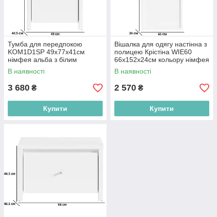
Тумба для передпокою
Вішалка для одягу настінна з
KOM1D1SP 49х77х41см
полицею Крістіна WIE60
німфея альба з білим
66х152х24см кольору німфея
глянцевим фасадом БРВ-
альба БРВ-Україна
В наявності
В наявності
Україна
3 680
2 570
₴
₴
Купити
Купити