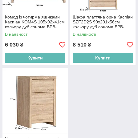
Комод із чотирма ящиками
Шафа платтяна орна Каспіан
Каспіан KOM4S 105х92х41см
SZF2D2S 90х201х56см
кольору дуб сонома БРВ-
кольору дуб сонома БРВ-
Україна
Україна
В наявності
В наявності
6 030
8 510
₴
₴
Купити
Купити