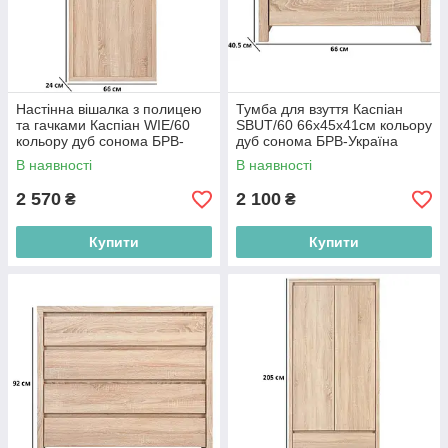
Настінна вішалка з полицею
Тумба для взуття Каспіан
та гачками Каспіан WIE/60
SBUT/60 66х45х41см кольору
кольору дуб сонома БРВ-
дуб сонома БРВ-Україна
Україна
В наявності
В наявності
2 570
2 100
₴
₴
Купити
Купити