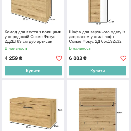
Комод для взуття з полицями
Шафа для верхнього одягу із
у передпокій Сокме Фокус
дзеркалом у стилі лофт
2Д2Ш 89 см дуб артисан
Сокме Фокус 2Д 65х192х32
см дуб артисан
В наявності
В наявності
4 259
6 003
₴
₴
Купити
Купити