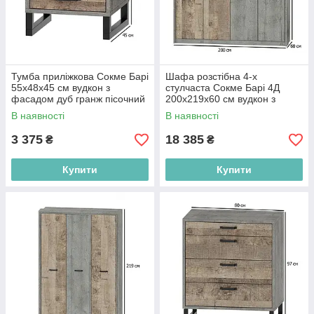
Тумба приліжкова Сокме Барі
Шафа розстібна 4-х
55х48х45 см вудкон з
стулчаста Сокме Барі 4Д
фасадом дуб гранж пісочний
200х219х60 см вудкон з
на металевих ніжках
фасадом дуб гранж пісочний
В наявності
В наявності
в спальню
3 375
18 385
₴
₴
Купити
Купити