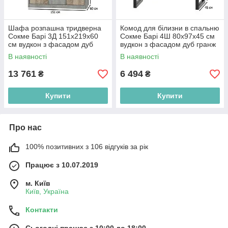
Шафа розпашна тридверна
Комод для білизни в спальню
Сокме Барі 3Д 151х219х60
Сокме Барі 4Ш 80х97х45 см
см вудкон з фасадом дуб
вудкон з фасадом дуб гранж
гранж пісочний в спальню
на чорних ніжках
В наявності
В наявності
13 761
6 494
₴
₴
Купити
Купити
Про нас
100% позитивних з 106 відгуків за рік
Працює з 10.07.2019
м. Київ
Київ, Україна
Контакти