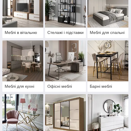
Меблі в вітальню
Стелажі і підставки
Меблі для спальні
Меблі для кухні
Офісні меблі
Барні меблі