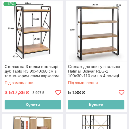
–12%
Стелаж на 3 полки в кольорі
Стелаж для книг у вітальню
дуб Tablo R3 99х40х60 см з
Halmar Bolivar REG-1
темно-коричневим каркасом
100х30х110 см на 4 полиці
для офісу в стилі лофт
дуб золотий із чорним
Під замовлення
Під замовлення
каркасом
3 517,36
5 188
₴
₴
3 997 ₴
Купити
Купити