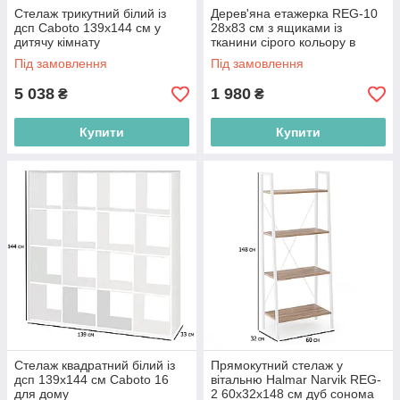
Стелаж трикутний білий із
Дерев'яна етажерка REG-10
дсп Caboto 139х144 см у
28х83 см з ящиками із
дитячу кімнату
тканини сірого кольору в
кімнату
Під замовлення
Під замовлення
5 038
1 980
₴
₴
Купити
Купити
Стелаж квадратний білий із
Прямокутний стелаж у
дсп 139х144 см Caboto 16
вітальню Halmar Narvik REG-
для дому
2 60х32х148 см дуб сонома