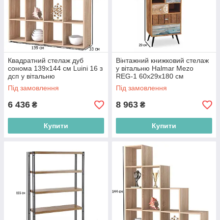
Квадратний стелаж дуб
Вінтажний книжковий стелаж
сонома 139х144 см Luini 16 з
у вітальню Halmar Mezo
дсп у вітальню
REG-1 60х29х180 см
різнокольоровий на чорних
Під замовлення
Під замовлення
ніжках
6 436
8 963
₴
₴
Купити
Купити