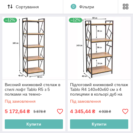
Сортування
0
Фільтри
–12%
–12%
Високий книжковий стелаж в
Підлоговий книжковий стелаж
стилі лофт Tablo R5 з 5
Tablo R4 140х40х60 см з 4
полками на темно-
полицями в кольорі дуб на
коричневому каркасі для
темно-коричневому каркасі
Під замовлення
Під замовлення
вітальні
5 172,64
4 345,44
₴
₴
5 878 ₴
4 938 ₴
Купити
Купити