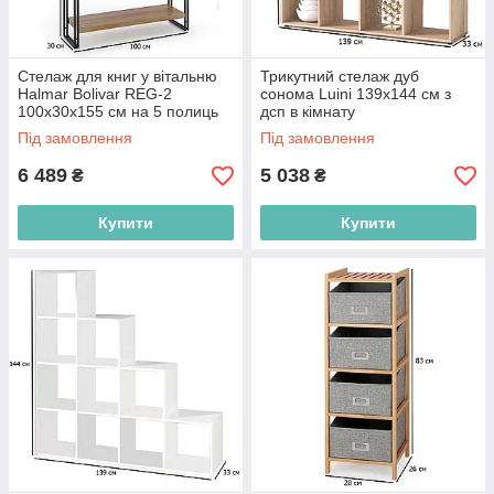
Стелаж для книг у вітальню
Трикутний стелаж дуб
Halmar Bolivar REG-2
сонома Luini 139х144 см з
100х30х155 см на 5 полиць
дсп в кімнату
дуб золотий із чорним
Під замовлення
Під замовлення
каркасом
6 489
5 038
₴
₴
Купити
Купити