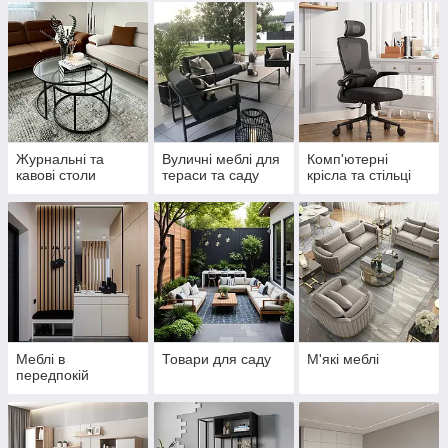
Журнальні та
Вуличні меблі для
Комп'ютерні
кавові столи
тераси та саду
крісла та стільці
Меблі в
Товари для саду
М'які меблі
передпокій