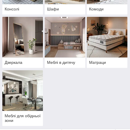
Консолі
Шафи
Комоди
Дзеркала
Меблі в дитячу
Матраци
Меблі для обідньої
зони