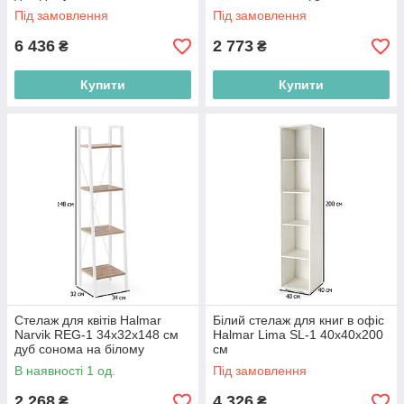
на білому сталевому каркасі
Під замовлення
Під замовлення
6 436
2 773
₴
₴
Купити
Купити
Стелаж для квітів Halmar
Білий стелаж для книг в офіс
Narvik REG-1 34х32х148 см
Halmar Lima SL-1 40х40х200
дуб сонома на білому
см
сталевому каркасі
В наявності 1 од.
Під замовлення
2 268
4 326
₴
₴