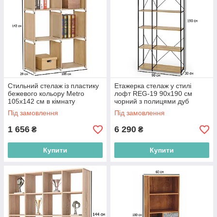
Стильний стелаж із пластику
Етажерка стелаж у стилі
бежевого кольору Metro
лофт REG-19 90х190 см
105х142 см в кімнату
чорний з полицями дуб
сонома для офісу
Під замовлення
Під замовлення
1 656
6 290
₴
₴
Купити
Купити