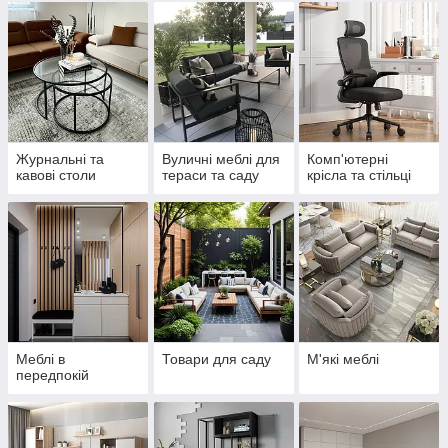
Журнальні та
Вуличні меблі для
Комп'ютерні
кавові столи
тераси та саду
крісла та стільці
Меблі в
Товари для саду
М'які меблі
передпокій