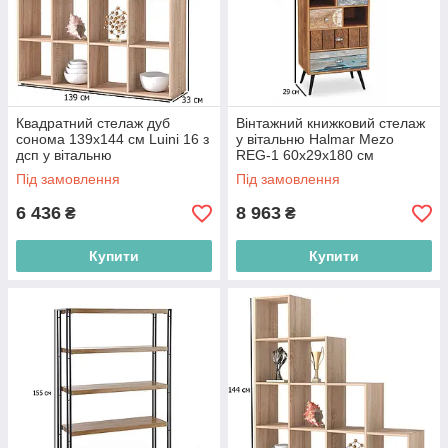
Квадратний стелаж дуб
Вінтажний книжковий стелаж
сонома 139х144 см Luini 16 з
у вітальню Halmar Mezo
дсп у вітальню
REG-1 60х29х180 см
різнокольоровий на чорних
Під замовлення
Під замовлення
ніжках
6 436
8 963
₴
₴
Купити
Купити