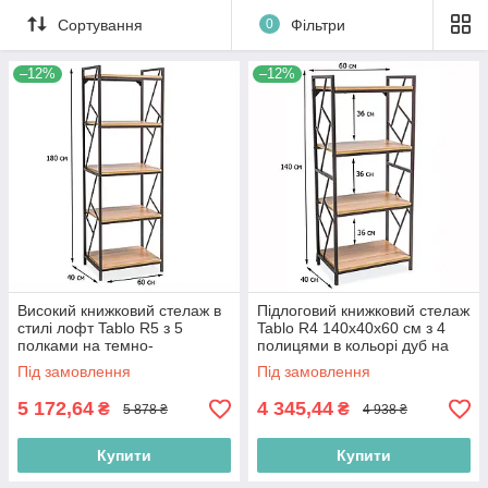
Сортування
0
Фільтри
–12%
–12%
Високий книжковий стелаж в
Підлоговий книжковий стелаж
стилі лофт Tablo R5 з 5
Tablo R4 140х40х60 см з 4
полками на темно-
полицями в кольорі дуб на
коричневому каркасі для
темно-коричневому каркасі
Під замовлення
Під замовлення
вітальні
5 172,64
4 345,44
₴
₴
5 878 ₴
4 938 ₴
Купити
Купити