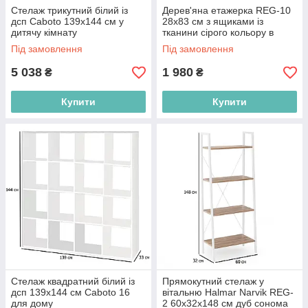
Стелаж трикутний білий із
Дерев'яна етажерка REG-10
дсп Caboto 139х144 см у
28х83 см з ящиками із
дитячу кімнату
тканини сірого кольору в
кімнату
Під замовлення
Під замовлення
5 038
1 980
₴
₴
Купити
Купити
Стелаж квадратний білий із
Прямокутний стелаж у
дсп 139х144 см Caboto 16
вітальню Halmar Narvik REG-
для дому
2 60х32х148 см дуб сонома