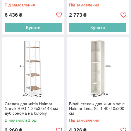
на білому сталевому каркасі
Під замовлення
Під замовлення
6 436
2 773
₴
₴
Купити
Купити
Стелаж для квітів Halmar
Білий стелаж для книг в офіс
Narvik REG-1 34х32х148 см
Halmar Lima SL-1 40х40х200
дуб сонома на білому
см
сталевому каркасі
В наявності 1 од.
Під замовлення
2 268
4 326
₴
₴