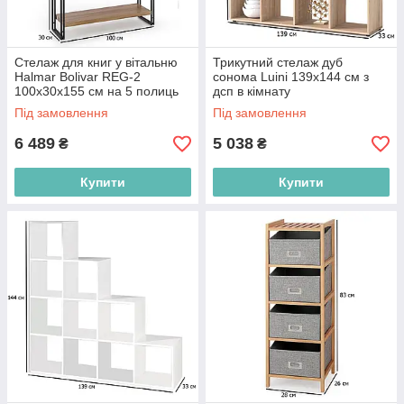
Стелаж для книг у вітальню
Трикутний стелаж дуб
Halmar Bolivar REG-2
сонома Luini 139х144 см з
100х30х155 см на 5 полиць
дсп в кімнату
дуб золотий із чорним
Під замовлення
Під замовлення
каркасом
6 489
5 038
₴
₴
Купити
Купити