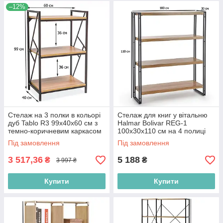
–12%
Стелаж на 3 полки в кольорі
Стелаж для книг у вітальню
дуб Tablo R3 99х40х60 см з
Halmar Bolivar REG-1
темно-коричневим каркасом
100х30х110 см на 4 полиці
для офісу в стилі лофт
дуб золотий із чорним
Під замовлення
Під замовлення
каркасом
3 517,36
5 188
₴
₴
3 997 ₴
Купити
Купити