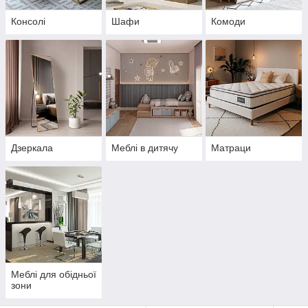
Консолі
Шафи
Комоди
Дзеркала
Меблі в дитячу
Матраци
Меблі для обідньої
зони