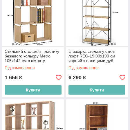
Стильний стелаж із пластику
Етажерка стелаж у стилі
бежевого кольору Metro
лофт REG-19 90х190 см
105х142 см в кімнату
чорний з полицями дуб
сонома для офісу
Під замовлення
Під замовлення
1 656
6 290
₴
₴
Купити
Купити