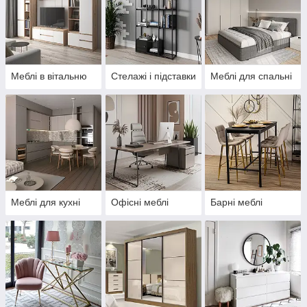
Меблі в вітальню
Стелажі і підставки
Меблі для спальні
Меблі для кухні
Офісні меблі
Барні меблі