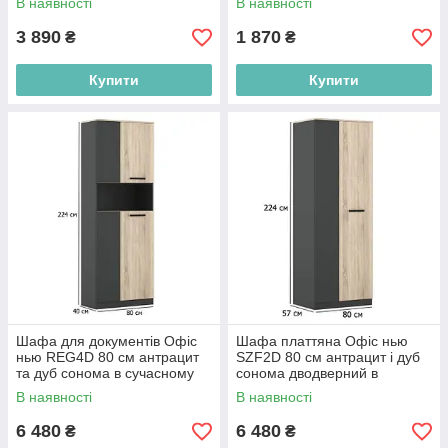
В наявності
В наявності
3 890
1 870
₴
₴
Купити
Купити
Шафа для документів Офіс
Шафа платтяна Офіс нью
нью REG4D 80 см антрацит
SZF2D 80 см антрацит і дуб
та дуб сонома в сучасному
сонома дводверний в
стилі
сучасному стилі
В наявності
В наявності
6 480
6 480
₴
₴