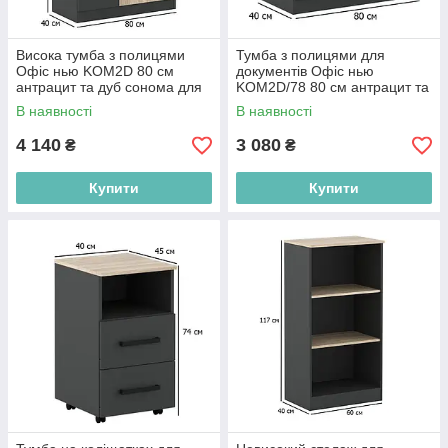
Висока тумба з полицями
Тумба з полицями для
Офіс нью KOM2D 80 см
документів Офіс нью
антрацит та дуб сонома для
KOM2D/78 80 см антрацит та
офісу
дуб сонома для офісу
В наявності
В наявності
4 140
3 080
₴
₴
Купити
Купити