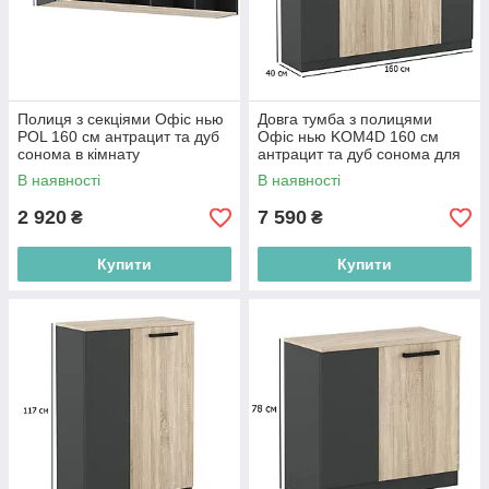
Полиця з секціями Офіс нью
Довга тумба з полицями
POL 160 см антрацит та дуб
Офіс нью KOM4D 160 см
сонома в кімнату
антрацит та дуб сонома для
офісу
В наявності
В наявності
2 920
7 590
₴
₴
Купити
Купити