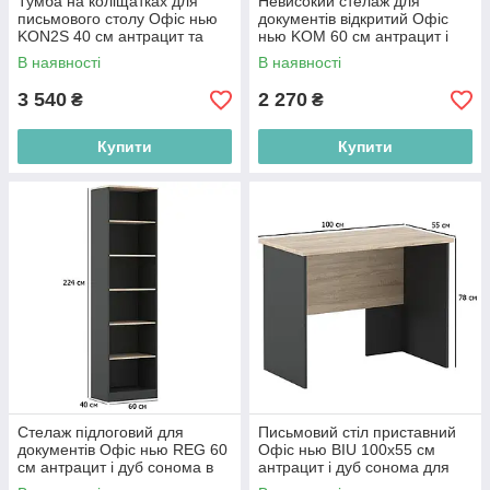
Тумба на коліщатках для
Невисокий стелаж для
письмового столу Офіс нью
документів відкритий Офіс
KON2S 40 см антрацит та
нью KOM 60 см антрацит і
дуб сонома
дуб сонома
В наявності
В наявності
3 540
2 270
₴
₴
Купити
Купити
Стелаж підлоговий для
Письмовий стіл приставний
документів Офіс нью REG 60
Офіс нью BIU 100х55 см
см антрацит і дуб сонома в
антрацит і дуб сонома для
офіс
офісу