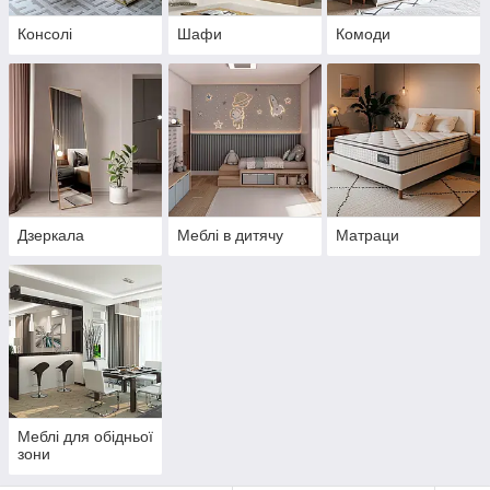
Консолі
Шафи
Комоди
Дзеркала
Меблі в дитячу
Матраци
Меблі для обідньої
зони