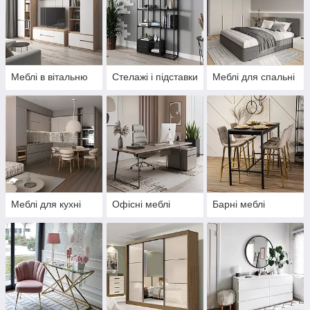
Меблі в вітальню
Стелажі і підставки
Меблі для спальні
Меблі для кухні
Офісні меблі
Барні меблі