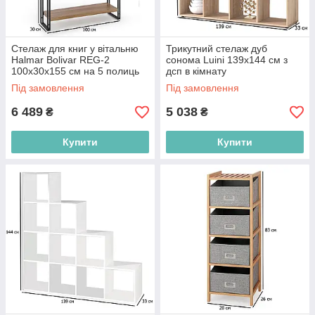
Стелаж для книг у вітальню
Трикутний стелаж дуб
Halmar Bolivar REG-2
сонома Luini 139х144 см з
100х30х155 см на 5 полиць
дсп в кімнату
дуб золотий із чорним
Під замовлення
Під замовлення
каркасом
6 489
5 038
₴
₴
Купити
Купити