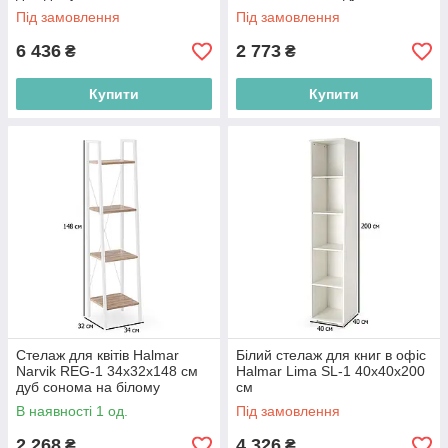
на білому сталевому каркасі
Під замовлення
Під замовлення
6 436
2 773
₴
₴
Купити
Купити
Стелаж для квітів Halmar
Білий стелаж для книг в офіс
Narvik REG-1 34х32х148 см
Halmar Lima SL-1 40х40х200
дуб сонома на білому
см
сталевому каркасі
В наявності 1 од.
Під замовлення
2 268
4 326
₴
₴