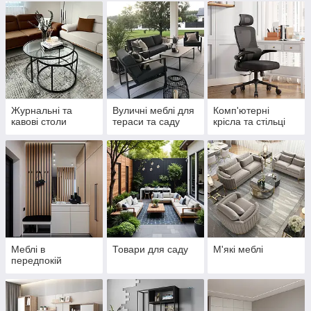
Журнальні та
Вуличні меблі для
Комп'ютерні
кавові столи
тераси та саду
крісла та стільці
Меблі в
Товари для саду
М'які меблі
передпокій