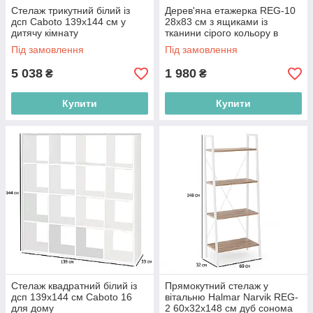
Стелаж трикутний білий із
Дерев'яна етажерка REG-10
дсп Caboto 139х144 см у
28х83 см з ящиками із
дитячу кімнату
тканини сірого кольору в
кімнату
Під замовлення
Під замовлення
5 038
1 980
₴
₴
Купити
Купити
Стелаж квадратний білий із
Прямокутний стелаж у
дсп 139х144 см Caboto 16
вітальню Halmar Narvik REG-
для дому
2 60х32х148 см дуб сонома