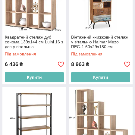
Квадратний стелаж дуб
Вінтажний книжковий стелаж
сонома 139х144 см Luini 16 з
у вітальню Halmar Mezo
дсп у вітальню
REG-1 60х29х180 см
різнокольоровий на чорних
Під замовлення
Під замовлення
ніжках
6 436
8 963
₴
₴
Купити
Купити