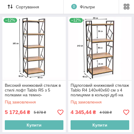
Сортування
0
Фільтри
–12%
–12%
Високий книжковий стелаж в
Підлоговий книжковий стелаж
стилі лофт Tablo R5 з 5
Tablo R4 140х40х60 см з 4
полками на темно-
полицями в кольорі дуб на
коричневому каркасі для
темно-коричневому каркасі
Під замовлення
Під замовлення
вітальні
5 172,64
4 345,44
₴
₴
5 878 ₴
4 938 ₴
Купити
Купити