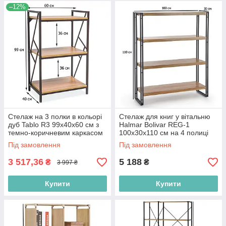
–12%
Стелаж на 3 полки в кольорі
Стелаж для книг у вітальню
дуб Tablo R3 99х40х60 см з
Halmar Bolivar REG-1
темно-коричневим каркасом
100х30х110 см на 4 полиці
для офісу в стилі лофт
дуб золотий із чорним
Під замовлення
Під замовлення
каркасом
3 517,36
5 188
₴
₴
3 997 ₴
Купити
Купити