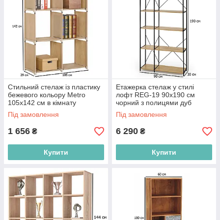
Стильний стелаж із пластику
Етажерка стелаж у стилі
бежевого кольору Metro
лофт REG-19 90х190 см
105х142 см в кімнату
чорний з полицями дуб
сонома для офісу
Під замовлення
Під замовлення
1 656
6 290
₴
₴
Купити
Купити