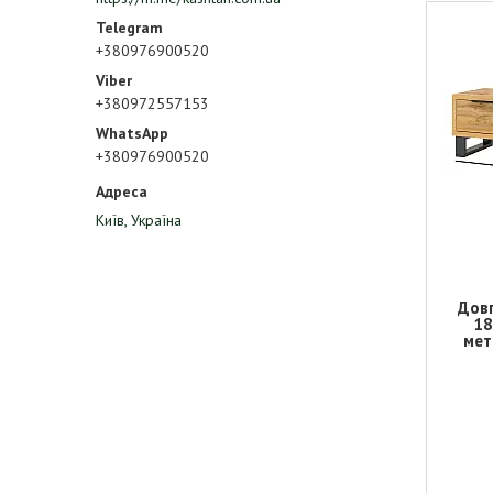
+380976900520
+380972557153
+380976900520
Київ, Україна
Довг
18
мет