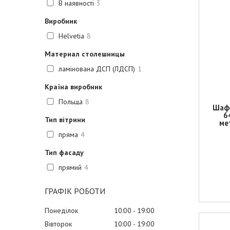
В наявності
3
Виробник
Helvetia
8
Материал столешницы
ламінована ДСП (ЛДСП)
1
Країна виробник
Польща
8
Шафа
6
Тип вітрини
ме
пряма
4
Тип фасаду
прямий
4
ГРАФІК РОБОТИ
Понеділок
10:00
19:00
Вівторок
10:00
19:00