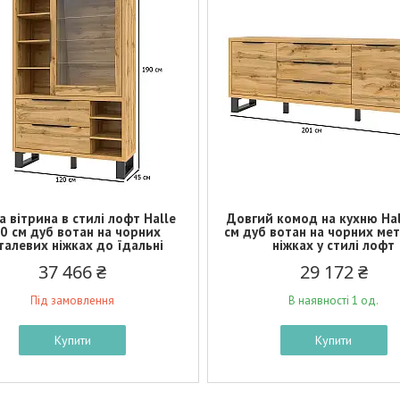
 вітрина в стилі лофт Halle
Довгий комод на кухню Hal
0 см дуб вотан на чорних
см дуб вотан на чорних ме
талевих ніжках до їдальні
ніжках у стилі лофт
37 466 ₴
29 172 ₴
Під замовлення
В наявності 1 од.
Купити
Купити