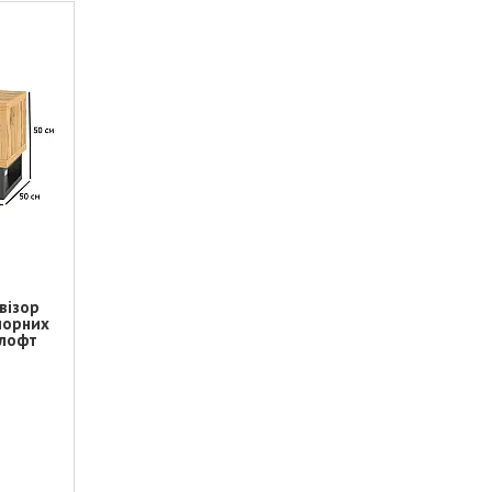
візор
 чорних
 лофт