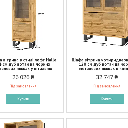
 вітрина в стилі лофт Halle
Шафа вітрина чотиридверн
4 см дуб вотан на чорних
120 см дуб вотан на чо
талевих ніжках у вітальню
металевих ніжках в кім
26 026 ₴
32 747 ₴
Під замовлення
Під замовлення
Купити
Купити