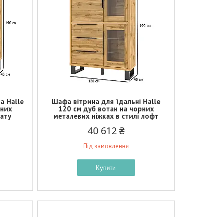
а Halle
Шафа вітрина для їдальні Halle
рних
120 см дуб вотан на чорних
нату
металевих ніжках в стилі лофт
40 612 ₴
Під замовлення
Купити