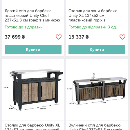
Довгий стіл для барбекю
Столик для зони барбекю
пластиковий Unity Chef
Unity XL 134х52 см
237х51.3 см графіт з мийкою
пластиковий горіх з
та стільницею з нержавіючої
поверхнею з нержавіючої
Готово до відправки
Готово до відправки 3 од.
сталі.
сталі
37 699
15 337
₴
₴
Купити
Купити
Столик для барбекю Unity XL
Вуличний стіл для барбекю
134х52 см ясен пластиковий
Unity Chef 237х51.3 см горіх