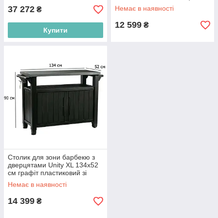
нержавіючої сталі
37 272
Немає в наявності
₴
12 599
₴
Купити
Столик для зони барбекю з
дверцятами Unity XL 134х52
см графіт пластиковий зі
стільницею з нержавіючої
Немає в наявності
сталі
14 399
₴