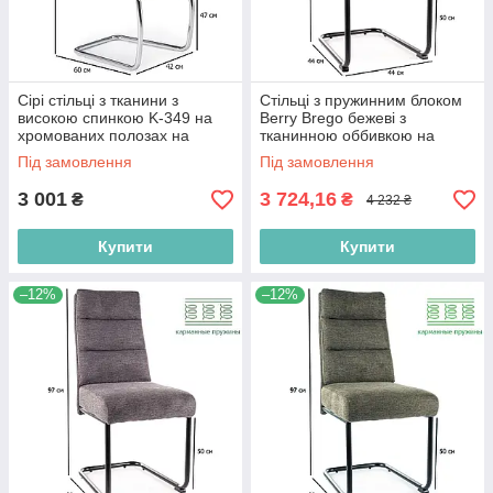
Сірі стільці з тканини з
Стільці з пружинним блоком
високою спинкою K-349 на
Berry Brego бежеві з
хромованих полозах на
тканинною оббивкою на
кухню
чорних матових полозах у
Під замовлення
Під замовлення
їдальню
3 001
3 724,16
₴
₴
4 232 ₴
Купити
Купити
–12%
–12%