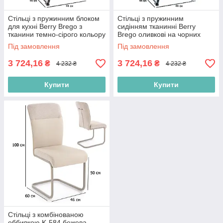
Стільці з пружинним блоком
Стільці з пружинним
для кухні Berry Brego з
сидінням тканинні Berry
тканини темно-сірого кольору
Brego оливкові на чорних
на чорних матових полозах
матових полозах у кухню
Під замовлення
Під замовлення
3 724,16
3 724,16
₴
₴
4 232 ₴
4 232 ₴
Купити
Купити
Стільці з комбінованою
оббивкою K-584 бежева