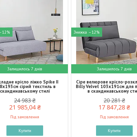
–12%
–12%
Залишилось 7 днів
Залишилось 7 днів
ладне крісло ліжко Spike II
Сіре велюрове крісло-розк
8х193см сірий текстиль в
Billy Velvet 103х191см для 
скандинавському стилі
в скандинавському сти
24 983 ₴
20 281 ₴
21 985,04 ₴
17 847,28 ₴
Під замовлення
Під замовлення
Купити
Купити