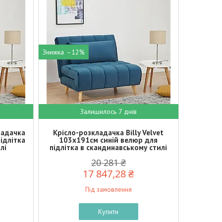
–12%
Залишилось 7 днів
ладачка
Крісло-розкладачка Billy Velvet
підлітка
103х191см синій велюр для
лі
підлітка в скандинавському стилі
20 281 ₴
17 847,28 ₴
Під замовлення
Купити