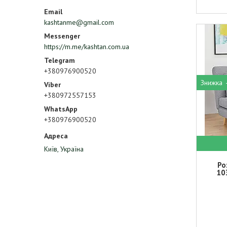
kashtanme@gmail.com
https://m.me/kashtan.com.ua
+380976900520
+380972557153
+380976900520
Київ, Україна
Ро
10