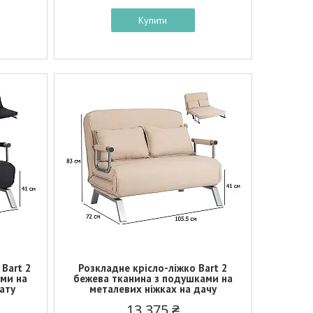
Купити
 Bart 2
Розкладне крісло-ліжко Bart 2
ами на
бежева тканина з подушками на
нату
металевих ніжках на дачу
13 375 ₴