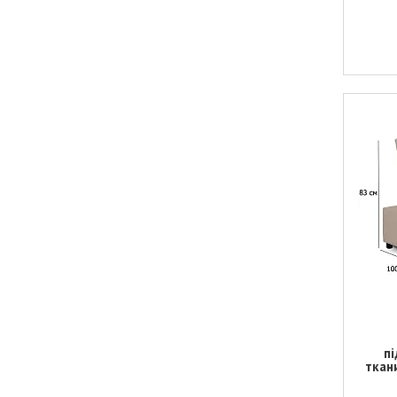
пі
ткан