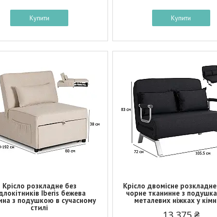
Купити
Купити
Крісло розкладне без
Крісло двомісне розкладне
длокітників Iberis бежева
чорне тканинне з подушк
ина з подушкою в сучасному
металевих ніжках у кім
стилі
13 375 ₴