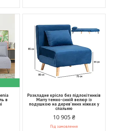
enia
Розкладне крісло без підлокітників
ль в
Marry темно-синій велюр із
і
подушкою на дерев'яних ніжках у
спальню
10 905 ₴
Під замовлення