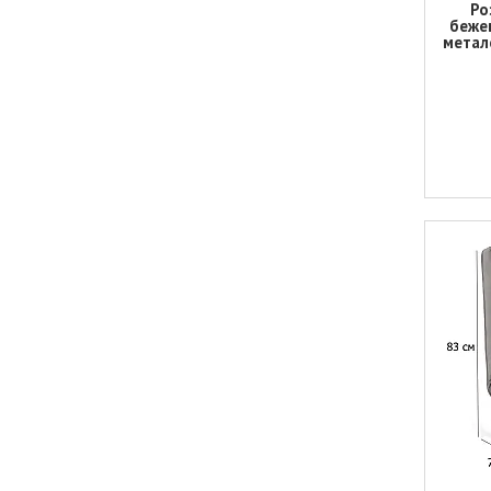
Ро
беже
метале