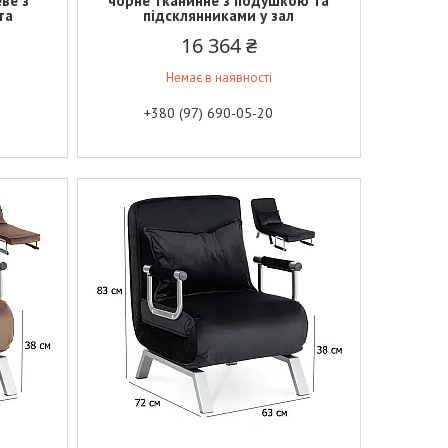
ве з
чорне тканинне з подушкою та
та
підсклянниками у зал
16 364 ₴
Немає в наявності
+380 (97) 690-05-20