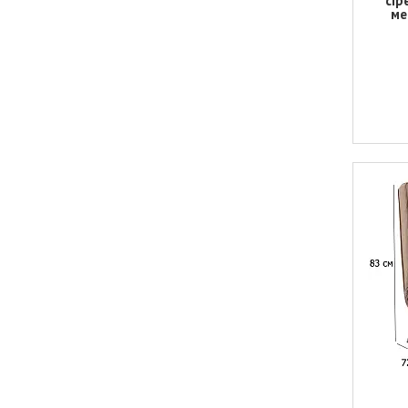
сір
ме