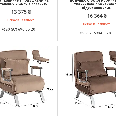
е тканинне з подушками на
подушкою Solor коричне
талевих ніжках в спальню
тканинною оббивкою 
підсклянниками
13 375 ₴
16 364 ₴
Немає в наявності
Немає в наявності
+380 (97) 690-05-20
+380 (97) 690-05-20