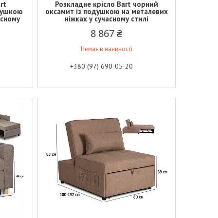
rt
Розкладне крісло Bart чорний
душкою
оксамит із подушкою на металевих
асному
ніжках у сучасному стилі
8 867 ₴
Немає в наявності
+380 (97) 690-05-20