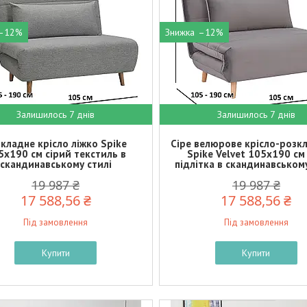
–12%
–12%
Залишилось 7 днів
Залишилось 7 днів
кладне крісло ліжко Spike
Сіре велюрове крісло-розк
5х190 см сірий текстиль в
Spike Velvet 105х190 см
скандинавському стилі
підлітка в скандинавському
19 987 ₴
19 987 ₴
17 588,56 ₴
17 588,56 ₴
Під замовлення
Під замовлення
Купити
Купити