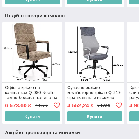
Подібні товари компанії
Офісне крісло на
Сучасне офісне
Кріс
коліщатках Q-090 Noelle
комп'ютерне крісло Q-319
спин
темно-бежева тканина на
сіра тканина з високою
рег
чорній хрестовині в
спинкою
підл
6 573,60
4 552,24
4 9
₴
₴
7 470 ₴
5 173 ₴
класичному стилі
муль
Купити
Купити
Акційні пропозиції та новинки