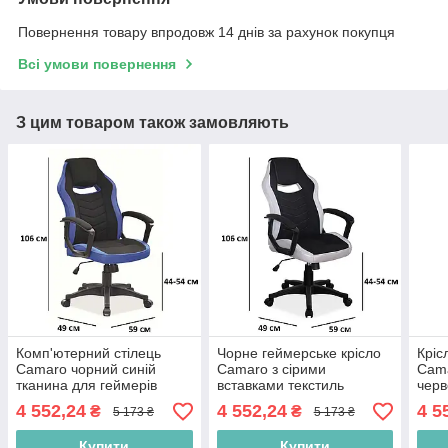
Повернення товару впродовж 14 днів за рахунок покупця
Всі умови повернення
З цим товаром також замовляють
Комп'ютерний стілець
Чорне геймерське крісло
Кріс
Camaro чорний синій
Camaro з сірими
Cama
тканина для геймерів
вставками текстиль
черв
ткан
4 552,24
4 552,24
4 5
₴
₴
5 173 ₴
5 173 ₴
Купити
Купити