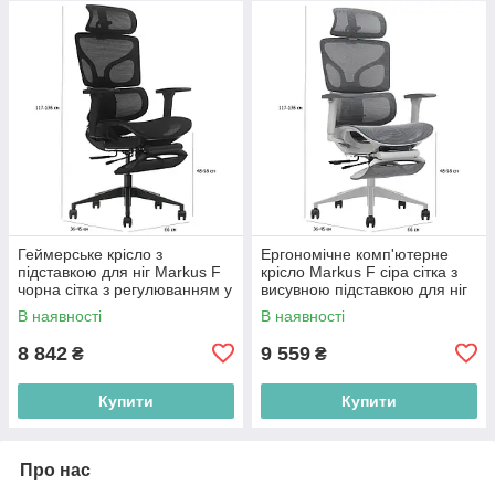
Геймерське крісло з
Ергономічне комп'ютерне
підставкою для ніг Markus F
крісло Markus F сіра сітка з
чорна сітка з регулюванням у
висувною підставкою для ніг
сучасному стилі
В наявності
В наявності
8 842
9 559
₴
₴
Купити
Купити
Про нас