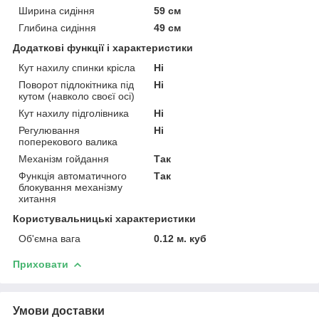
Ширина сидіння
59 см
Глибина сидіння
49 см
Додаткові функції і характеристики
Кут нахилу спинки крісла
Ні
Поворот підлокітника під
Ні
кутом (навколо своєї осі)
Кут нахилу підголівника
Ні
Регулювання
Ні
поперекового валика
Механізм гойдання
Так
Функція автоматичного
Так
блокування механізму
хитання
Користувальницькі характеристики
Об'ємна вага
0.12 м. куб
Приховати
Умови доставки