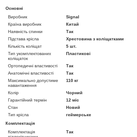
Основні
Виробник
Signal
Країна виробник
Китай
Наявність спинки
Так
Підстава крісла
Хрестовина з коліщатками
Кількість коліщат
5 шт.
Тип укомплектованих
Пластикові
коліщаток
Ортопедичні властивості
Так
Анатомічні властивості
Так
Максимально допустиме
110 кг
навантаження
Колір
Чорний
Гарантійний термін
12 міс
Стан
Новий
Тип крісла
геймерське
Комплектація
Комплектація
Так
підлокітниками