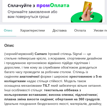
Опис
Характеристики
Доставка
Оплата
Умови п
Опис
(чорний/червоний)
Camaro
Ігровий стілець Signal — це
стильне геймерське крісло, з яскравим, спортивним дизайном
і продуманою ергономікою відмінно підійде підліткам і
дорослим, і тим кому за службовим обов'язком доводиться
багато часу проводити за робочим столом. Стілець із
сидінням
анатомічної
форми і широкою
хрестовиною з 5-ю
коліщатками
надає стільця стійкості. Модель також
оснащена механізмами
TILT
який забезпечує вільне хитання.
Інші особливості стільця:
текстильна оббивка з
кольоровими вставками; висока спинка; підлокітники;
плавна зміна висоти сидіння; обертання на 360 градусів
.
Ідеальне поєднання бездоганного якості, матеріалів, дизайну,