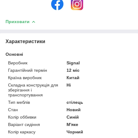
Приховати
Характеристики
Основні
Виробник
Signal
Гарантійний термін
12 міс
Країна виробник
Китай
Складна конструкція для
Ні
зберігання і
транспортування
Тип меблів
стілець
Стан
Новий
Колір оббивки
Синій
Варіант сидіння
М'яке
Колір каркасу
Чорний