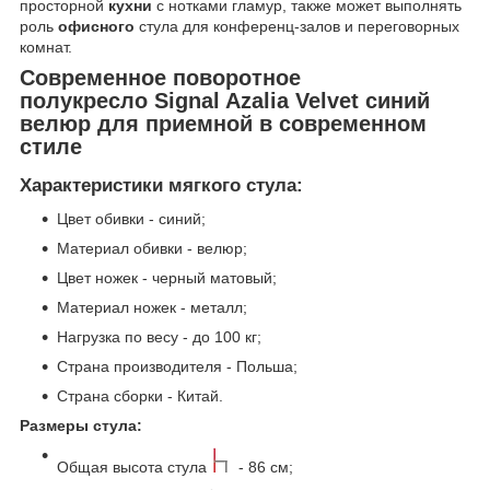
просторной
кухни
с нотками гламур, также может выполнять
роль
офисного
стула для конференц-залов и переговорных
комнат.
Современное поворотное
полукресло Signal Azalia Velvet синий
велюр для приемной в современном
стиле
Характеристики мягкого стула:
Цвет обивки - синий;
Материал обивки - велюр;
Цвет ножек - черный матовый;
Материал ножек - металл;
Нагрузка по весу - до 100 кг;
Страна производителя - Польша;
Страна сборки - Китай.
Размеры стула:
Общая высота стула
- 86 см;