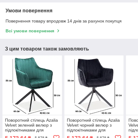
Умови повернення
Повернення товару впродовж 14 днів за рахунок покупця
Всі умови повернення
З цим товаром також замовляють
Поворотний стілець Azalia
Поворотний стілець Azalia
Пово
Velvet зелений велюр з
Velvet чорний велюр з
Velv
підлокітниками для
підлокітниками для
підл
вітальні на чотири лапи
вітальні на чотири лапи
віта
5 172,64
5 172,64
5 1