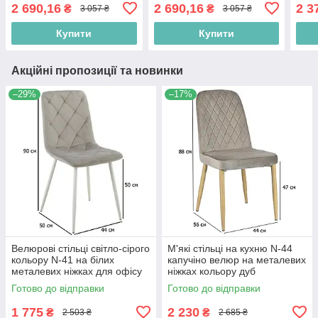
вел
2 690,16
2 690,16
2 3
₴
₴
3 057 ₴
3 057 ₴
чорн
Купити
Купити
Акційні пропозиції та новинки
–29%
–17%
Велюрові стільці світло-сірого
М'які стільці на кухню N-44
кольору N-41 на білих
капучіно велюр на металевих
металевих ніжках для офісу
ніжках кольору дуб
Готово до відправки
Готово до відправки
1 775
2 230
₴
₴
2 503 ₴
2 685 ₴