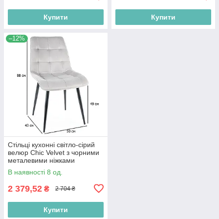
Купити
Купити
–12%
Стільці кухонні світло-сірий
велюр Chic Velvet з чорними
металевими ніжками
В наявності 8 од.
2 379,52
₴
2 704 ₴
Купити