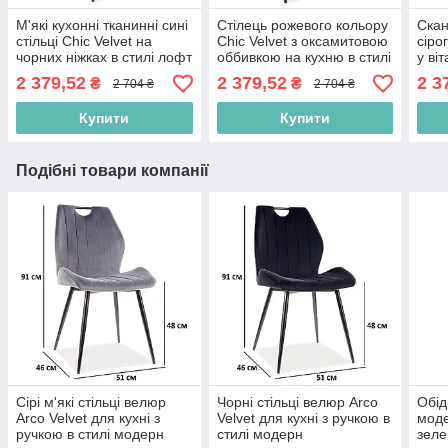
М'які кухонні тканинні сині
Стілець рожевого кольору
Скан
стільці Chic Velvet на
Chic Velvet з оксамитовою
сіро
чорних ніжках в стилі лофт
оббивкою на кухню в стилі
у ві
Польща
модерн Польща
обб
2 379,52
2 379,52
2 3
₴
₴
2 704 ₴
2 704 ₴
Купити
Купити
Подібні товари компанії
Сірі м'які стільці велюр
Чорні стільці велюр Arco
Обід
Arco Velvet для кухні з
Velvet для кухні з ручкою в
моде
ручкою в стилі модерн
стилі модерн
зеле