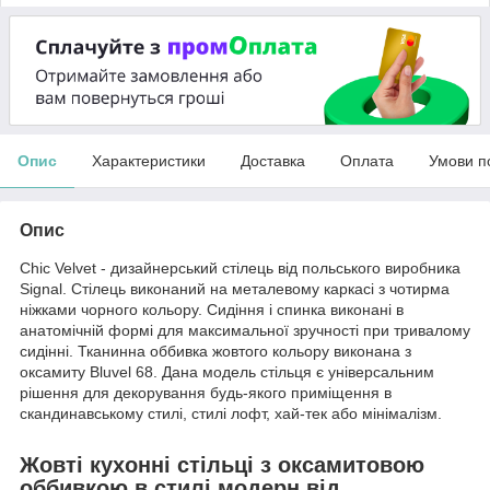
Опис
Характеристики
Доставка
Оплата
Умови п
Опис
Chic Velvet - дизайнерський стілець від польського виробника
Signal. Стілець виконаний на металевому каркасі з чотирма
ніжками чорного кольору. Сидіння і спинка виконані в
анатомічній формі для максимальної зручності при тривалому
сидінні. Тканинна оббивка жовтого кольору виконана з
оксамиту Bluvel 68. Дана модель стільця є універсальним
рішення для декорування будь-якого приміщення в
скандинавському стилі, стилі лофт, хай-тек або мінімалізм.
Жовті кухонні стільці з оксамитовою
оббивкою в стилі модерн від