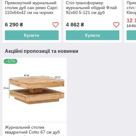
Прямокутний журнальний
Стіл-трансформер
Пря
столик дуб сан ремо Capri
журнальний обідній Флай
стіл
110х64х42 см на чорних
92х60.5-121 см дуб
Kleo
ніжках у стилі лофт для
сонома трюфель на
164х
12 
вітальні
чорних ніжках
ланс
6 290
4 862
₴
₴
13 81
Купити
Купити
Акційні пропозиції та новинки
–12%
Журнальний столик
квадратний Cotto 67 см дуб