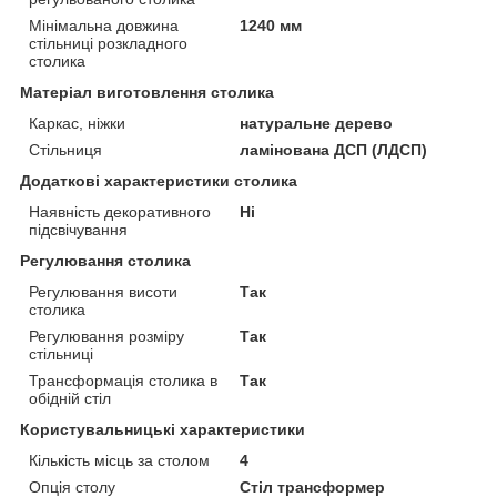
Мінімальна довжина
1240 мм
стільниці розкладного
столика
Матеріал виготовлення столика
Каркас, ніжки
натуральне дерево
Стільниця
ламінована ДСП (ЛДСП)
Додаткові характеристики столика
Наявність декоративного
Ні
підсвічування
Регулювання столика
Регулювання висоти
Так
столика
Регулювання розміру
Так
стільниці
Трансформація столика в
Так
обідній стіл
Користувальницькі характеристики
Кількість місць за столом
4
Опція столу
Стіл трансформер