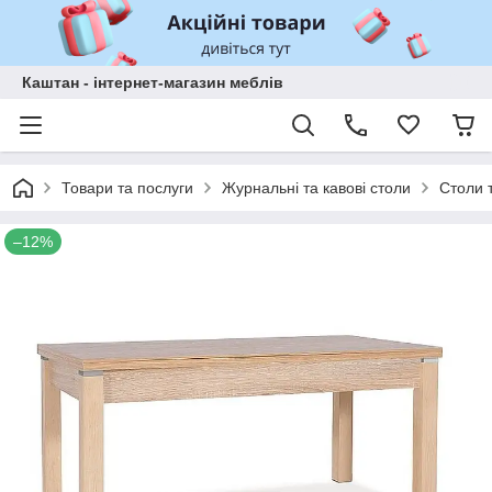
Каштан - інтернет-магазин меблів
Товари та послуги
Журнальні та кавові столи
Столи 
–12%