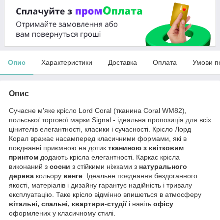
Опис
Характеристики
Доставка
Оплата
Умови п
Опис
Сучасне м'яке крісло Lord Coral (тканина Coral WM82),
польської торгової марки Signal - ідеальна пропозиція для всіх
цінителів елегантності, класики і сучасності. Крісло Лорд
Корал вражає насамперед класичними формами, які в
поєднанні приємною на дотик
тканиною з квітковим
принтом
додають крісла елегантності. Каркас крісла
виконаний з
сосни
з стійкими ніжками з
натурального
дерева
кольору
венге
. Ідеальне поєднання бездоганного
якості, матеріалів і дизайну гарантує надійність і тривалу
експлуатацію. Таке крісло відмінно впишеться в атмосферу
вітальні, спальні, квартири-студії
і навіть
офісу
оформлених у класичному стилі.