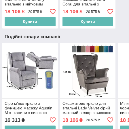
вітальню з квітковим
Coral для вітальні з
принтом
квітковим принтом
18 106
18 106
₴
₴
20 575 ₴
20 575 ₴
Купити
Купити
Подібні товари компанії
Сіре м'яке крісло з
Оксамитове крісло для
М'як
функцією масажу Agustin
вітальні Lady Velvet сірий
чорн
M з тканини з високою
матовий велюр з високою
висо
спинкою та підігрівом у
спинкою
клас
16 313
18 106
18 
₴
₴
20 575 ₴
вітальню