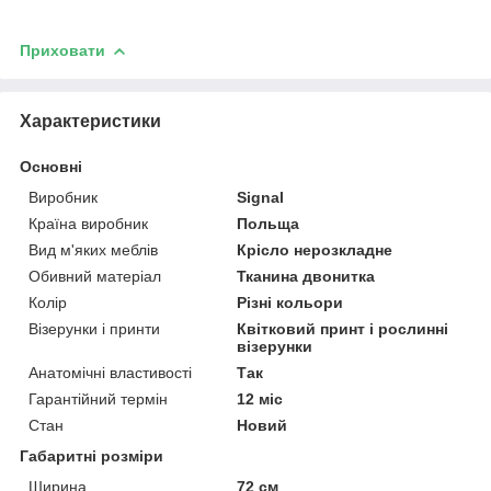
Приховати
Характеристики
Основні
Виробник
Signal
Країна виробник
Польща
Вид м'яких меблів
Крісло нерозкладне
Обивний матеріал
Тканина двонитка
Колір
Різні кольори
Візерунки і принти
Квітковий принт і рослинні
візерунки
Анатомічні властивості
Так
Гарантійний термін
12 міс
Стан
Новий
Габаритні розміри
Ширина
72 см