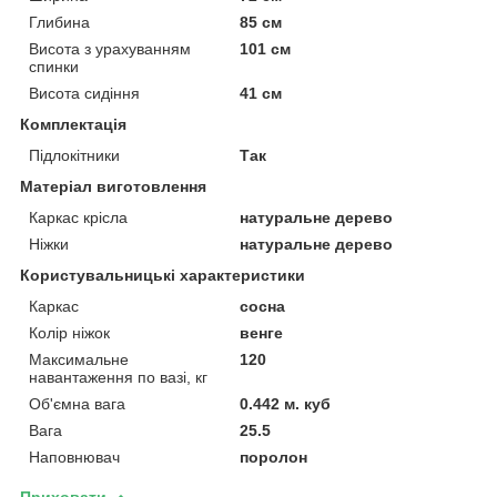
Глибина
85 см
Висота з урахуванням
101 см
спинки
Висота сидіння
41 см
Комплектація
Підлокітники
Так
Матеріал виготовлення
Каркас крісла
натуральне дерево
Ніжки
натуральне дерево
Користувальницькі характеристики
Каркас
сосна
Колір ніжок
венге
Максимальне
120
навантаження по вазі, кг
Об'ємна вага
0.442 м. куб
Вага
25.5
Наповнювач
поролон