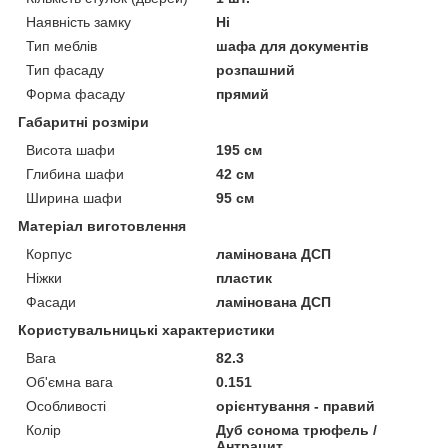
Наявність замку
Ні
Тип меблів
шафа для документів
Тип фасаду
розпашний
Форма фасаду
прямий
Габаритні розміри
Висота шафи
195 см
Глибина шафи
42 см
Ширина шафи
95 см
Матеріал виготовлення
Корпус
ламінована ДСП
Ніжки
пластик
Фасади
ламінована ДСП
Користувальницькі характеристики
Вага
82.3
Об'ємна вага
0.151
Особливості
орієнтування - правий
Колір
Дуб сонома трюфель /
Антрацит