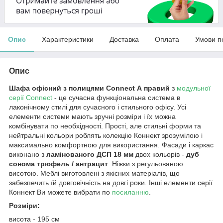
Опис
Характеристики
Доставка
Оплата
Умови п
Опис
Шафа офісний з полицями Connect А правий
з
модульної
серії Connect
- це сучасна функціональна система в
лаконічному стилі для сучасного і стильного офісу. Усі
елементи системи мають зручні розміри і їх можна
комбінувати по необхідності. Прості, але стильні форми та
нейтральні кольори роблять колекцію Коннект зрозумілою і
максимально комфортною для використання. Фасади і каркас
виконано з
ламінованого ДСП 18 мм
двох кольорів -
дуб
сонома трюфель / антрацит
. Ніжки з регульованою
висотою. Меблі виготовлені з якісних матеріалів, що
забезпечить їй довговічність на довгі роки. Інші елементи серії
Коннект Ви можете вибрати по
посиланню
.
Розміри:
висота - 195 см