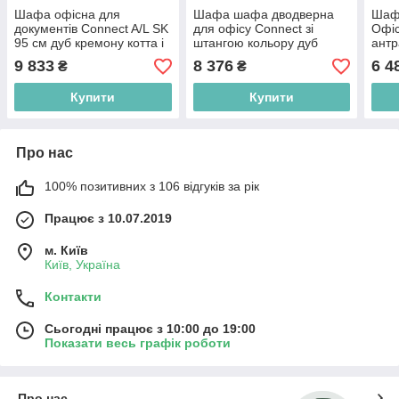
Шафа офісна для
Шафа шафа дводверна
Шафа
документів Connect A/L SK
для офісу Connect зі
Офі
95 см дуб кремону котта і
штангою кольору дуб
антр
стоун бейж з одними
сонома трюфель /
суча
9 833
8 376
6 4
₴
₴
дверцятами без ручок
антрацит
Купити
Купити
Про нас
100% позитивних з 106 відгуків за рік
Працює з 10.07.2019
м. Київ
Київ, Україна
Контакти
Сьогодні працює з 10:00 до 19:00
Показати весь графік роботи
Про нас