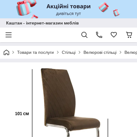
Каштан - інтернет-магазин меблів
Товари та послуги
Стільці
Велюрові стільці
Велюр