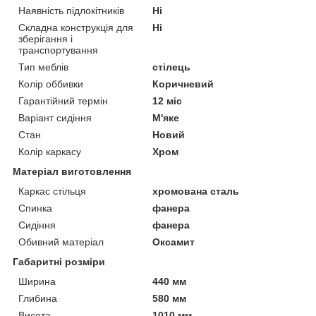
Наявність підлокітників
Ні
Складна конструкція для
Ні
зберігання і
транспортування
Тип меблів
стілець
Колір оббивки
Коричневий
Гарантійний термін
12 міс
Варіант сидіння
М'яке
Стан
Новий
Колір каркасу
Хром
Матеріал виготовлення
Каркас стільця
хромована сталь
Спинка
фанера
Сидіння
фанера
Обивний матеріал
Оксамит
Габаритні розміри
Ширина
440 мм
Глибина
580 мм
Висота
1010 мм