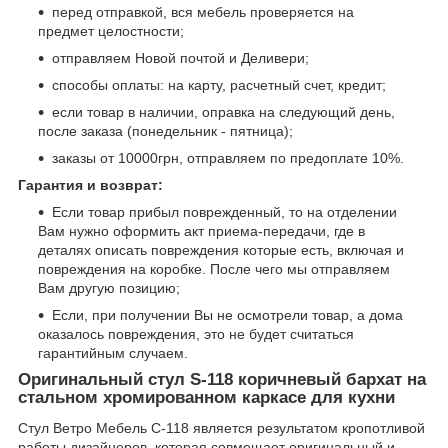
перед отправкой, вся мебель проверяется на
предмет целостности;
отправляем Новой почтой и Деливери;
способы оплаты: на карту, расчетный счет, кредит;
если товар в наличии, оправка на следующий день,
после заказа (понедельник - пятница);
заказы от 10000грн, отправляем по предоплате 10%.
Гарантия и возврат:
Если товар прибыл поврежденный, то на отделении
Вам нужно оформить акт приема-передачи, где в
деталях описать повреждения которые есть, включая и
повреждения на коробке. После чего мы отправляем
Вам другую позицию;
Если, при получении Вы не осмотрели товар, а дома
оказалось повреждения, это не будет считаться
гарантийным случаем.
Оригинальный стул S-118 коричневый бархат на
стальном хромированном каркасе для кухни
Стул Ветро Мебель С-118 является результатом кропотливой
работы дизайнеров, которая совмещает оригинальный и