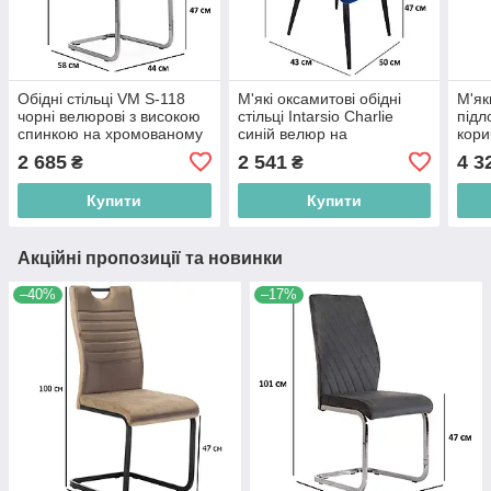
Обідні стільці VM S-118
М'які оксамитові обідні
М'як
чорні велюрові з високою
стільці Intarsio Charlie
підл
спинкою на хромованому
синій велюр на
кори
сталевому каркасі для
металевому каркасі для
віта
2 685
2 541
4 3
₴
₴
офісу
вітальні
мета
Купити
Купити
Акційні пропозиції та новинки
–40%
–17%