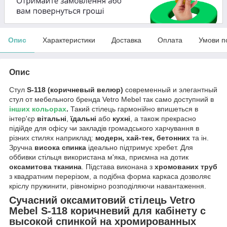
Опис
Характеристики
Доставка
Оплата
Умови п
Опис
Стул
S-118 (коричневый
велюр)
современный и элегантный
стул от мебельного бренда Vetro Mebel так само доступний в
інших кольорах
.
Такий стілець гармонійно впишеться в
інтер'єр
вітальні
,
їдальні
або
кухні
, а також прекрасно
підійде для офісу чи закладів громадського харчування в
різних стилях наприклад:
модерн, хай-тек, бетонних
та ін.
Зручна
висока спинка
ідеально підтримує хребет. Для
оббивки стільця використана м'яка, приємна на дотик
оксамитова тканина
. Підстава виконана з
хромованих труб
з квадратним перерізом, а подібна форма каркаса дозволяє
кріслу пружинити, рівномірно розподіляючи навантаження.
Сучасний оксамитовий стілець Vetro
Mebel S-118 коричневий для кабінету с
высокой спинкой на хромированных