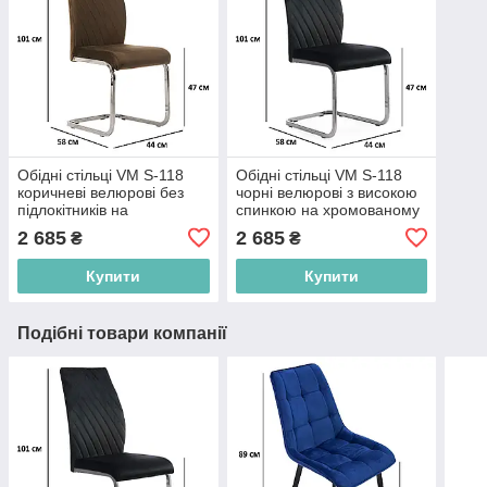
Обідні стільці VM S-118
Обідні стільці VM S-118
коричневі велюрові без
чорні велюрові з високою
підлокітників на
спинкою на хромованому
хромованому сталевому
сталевому каркасі для
2 685
2 685
₴
₴
каркасі для офісу
офісу
Купити
Купити
Подібні товари компанії