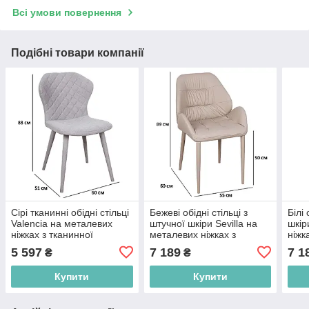
Всі умови повернення
Подібні товари компанії
Сірі тканинні обідні стільці
Бежеві обідні стільці з
Білі 
Valencia на металевих
штучної шкіри Sevilla на
шкір
ніжках з тканинної
металевих ніжках з
ніжк
оббивкою
оббивкою
5 597
7 189
7 1
₴
₴
Купити
Купити