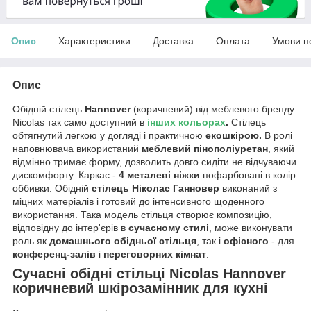
Опис
Характеристики
Доставка
Оплата
Умови п
Опис
Обідній стілець
Hannover
(коричневий) від меблевого бренду
Nicolas так само доступний в
інших кольорах
.
Стілець
обтягнутий легкою у догляді і практичною
екошкірою.
В ролі
наповнювача використаний
меблевий пінополіуретан
, який
відмінно тримає форму, дозволить довго сидіти не відчуваючи
дискомфорту. Каркас -
4 металеві ніжки
пофарбовані в колір
оббивки. Обідній
стілець Ніколас Ганновер
виконаний з
міцних матеріалів і готовий до інтенсивного щоденного
використання. Така модель стільця створює композицію,
відповідну до інтер'єрів в
сучасному стилі
, може виконувати
роль як
домашнього обідньої стільця
, так і
офісного
- для
конференц-залів
і
переговорних кімнат
.
Сучасні обідні стільці Nicolas Hannover
коричневий шкірозамінник для кухні