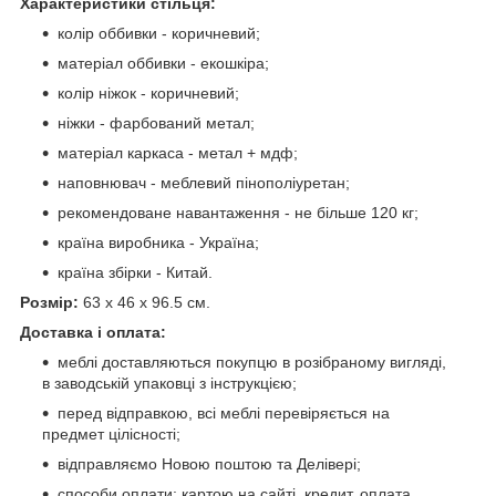
Характеристики стільця:
колір оббивки - коричневий;
матеріал оббивки - екошкіра;
колір ніжок - коричневий;
ніжки - фарбований метал;
матеріал каркаса - метал + мдф;
наповнювач - меблевий пінополіуретан;
рекомендоване навантаження - не більше 120 кг;
країна виробника - Україна;
країна збірки - Китай.
Розмір:
63 х 46 х 96.5 см.
Доставка і оплата:
меблі доставляються покупцю в розібраному вигляді,
в заводській упаковці з інструкцією;
перед відправкою, всі меблі перевіряється на
предмет цілісності;
відправляємо Новою поштою та Делівері;
способи оплати: картою на сайті, кредит, оплата