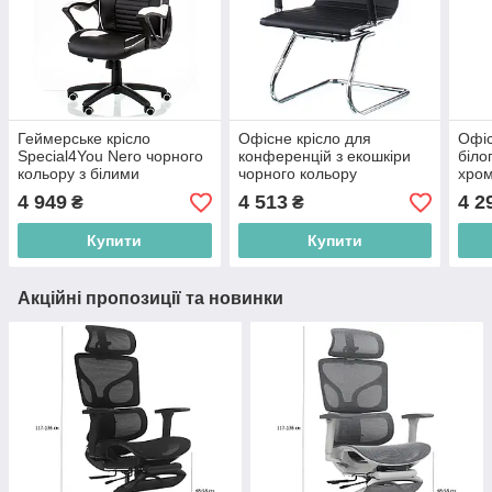
Геймерське крісло
Офісне крісло для
Офіс
Special4You Nеro чорного
конференцій з екошкіри
біло
кольору з білими
чорного кольору
хро
вставками
Special4You Solano з
амор
4 949
4 513
4 2
₴
₴
підлокітниками
Spec
Купити
Купити
Акційні пропозиції та новинки