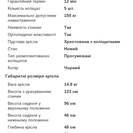
Гарантійний термін
12 міс
Кількість коліщат
5 шт.
Максимально допустиме
150 кг
навантаження
Наявність спинки
Так
Ортопедичні властивості
Так
Підстава крісла
Хрестовина з коліщатками
Стан
Новий
Тип укомплектованих
Прогумовані
коліщаток
Колір
Чорний
Габаритні розміри крісла
Вага крісла
14.9 кг
Висота з урахуванням
123 см
спинки
Висота сидіння у
56 см
верхньому положенні
Висота сидіння у
46 см
нижньому положенні
Глибина крісла
48 см