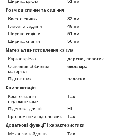
Ширина крісла
51 см
Розміри спинки та сидіння
Висота спинки
82 см
Глибина сидіння
48 см
Ширина сидіння
51 см
Ширина спинки
50 см
Матеріал виготовлення крісла
Каркас крісла
дерево, пластик
Основний оббивний
екошкіра
матеріал
Підлокітник
пластик
Комплектація
Комплектація
Так
підлокітниками
Підставка для ніг
Ні
Ергономічний підголовник
Так
Додаткові функції і характеристики
Механізм гойдання
Так