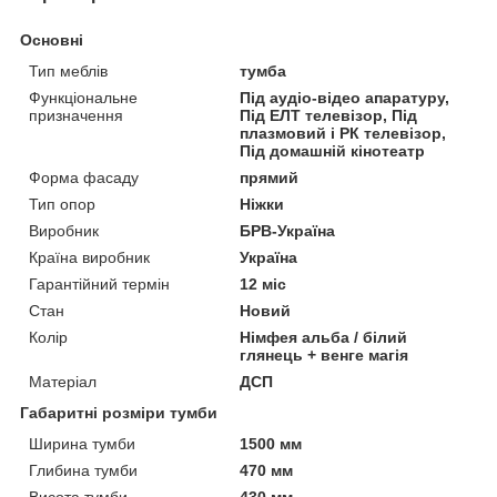
Основні
Тип меблів
тумба
Функціональне
Під аудіо-відео апаратуру,
призначення
Під ЕЛТ телевізор, Під
плазмовий і РК телевізор,
Під домашній кінотеатр
Форма фасаду
прямий
Тип опор
Ніжки
Виробник
БРВ-Україна
Країна виробник
Україна
Гарантійний термін
12 міс
Стан
Новий
Колір
Німфея альба / білий
глянець + венге магія
Матеріал
ДСП
Габаритні розміри тумби
Ширина тумби
1500 мм
Глибина тумби
470 мм