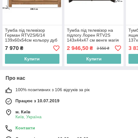
Тумба під телевізор
Тумба під телевізор на
Тумб
Герман RTV2S/6/14
підлогу Лорен RTV2S
ящи
139х60х54см кольору дуб
143х44х47 см венге магія
137х
стерлінг БРВ-Україна
з фасадом монтеверде
боль
7 970
2 946,50
3 8
₴
₴
3 550 ₴
БРВ-Україна
сосн
Укра
Купити
Купити
Про нас
100% позитивних з 106 відгуків за рік
Працює з 10.07.2019
м. Київ
Київ, Україна
Контакти