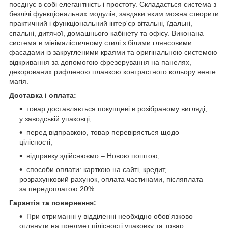
поєднує в собі елегантність і простоту. Складається система з
безлічі функціональних модулів, завдяки яким можна створити
практичний і функціональний інтер'єр вітальні, їдальні,
спальні, дитячої, домашнього кабінету та офісу. Виконана
система в мінімалістичному стилі з білими глянсовими
фасадами із закругленими краями та оригінальною системою
відкривання за допомогою фрезерування на панелях,
декорованих рифленою планкою контрастного кольору венге
магія.
Доставка і оплата:
товар доставляється покупцеві в розібраному вигляді,
у заводській упаковці;
перед відправкою, товар перевіряється щодо
цілісності;
відправку здійснюємо – Новою поштою;
cпособи оплати: карткою на сайті, кредит,
розрахунковий рахунок, оплата частинами, післяплата
за передоплатою 20%.
Гарантія та повернення:
При отриманні у відділенні необхідно обов'язково
оглянути на предмет цілісності упаковку та товар;