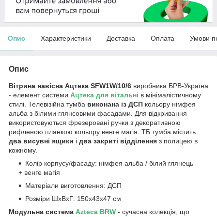
Опис
Характеристики
Доставка
Оплата
Умови п
Опис
Вітрина навісна Ацтека SFW1W/10/6
виробника БРВ-Україна
- елемент системи
Ацтека для вітальні
в мінімалістичному
стилі. Телевізійна тумба
виконана із ДСП
кольору німфея
альба з білими глянсовими фасадами. Для відкривання
використовуються фрезеровані ручки з декоративною
рифленою планкою кольору венге магія. ТБ тумба містить
два висувні ящики
і
два закриті відділення
з полицею в
кожному.
Колір корпусу/фасаду: німфея альба / білий глянець
+ венге магія
Матеріали виготовлення: ДСП
Розміри ШхВхГ: 150х43х47 см
Модульна система
Azteca BRW
- сучасна колекція, що