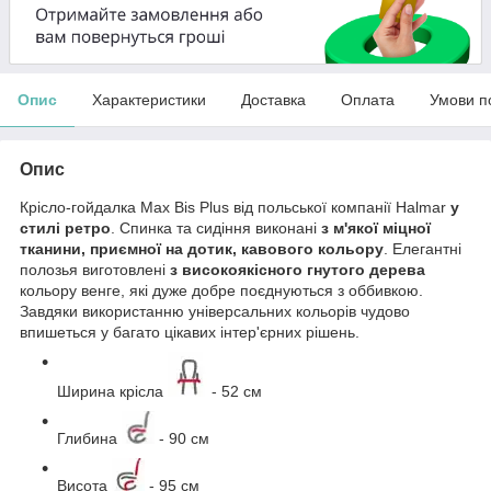
Опис
Характеристики
Доставка
Оплата
Умови п
Опис
Крісло-гойдалка Max Bis Plus від польської компанії Halmar
у
стилі ретро
. Спинка та сидіння виконані
з м'якої міцної
тканини, приємної на дотик, кавового кольору
. Елегантні
полозья виготовлені
з високоякісного гнутого дерева
кольору венге, які дуже добре поєднуються з оббивкою.
Завдяки використанню універсальних кольорів чудово
впишеться у багато цікавих інтер'єрних рішень.
Ширина крісла
- 52 см
Глибина
- 90 см
Висота
- 95 см