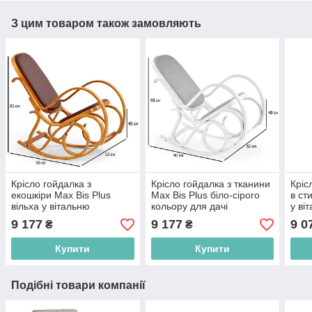
З цим товаром також замовляють
Крісло гойдалка з
Крісло гойдалка з тканини
Кріс
екошкіри Max Bis Plus
Max Bis Plus біло-сірого
в ст
вільха у вітальню
кольору для дачі
у ві
9 177
9 177
9 0
₴
₴
Купити
Купити
Подібні товари компанії