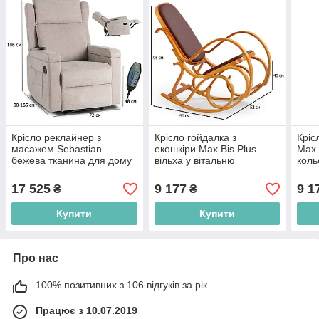
Крісло реклайнер з
Крісло гойдалка з
Кріс
масажем Sebastian
екошкіри Max Bis Plus
Max 
бежева тканина для дому
вільха у вітальню
коль
в сучасному стилі
17 525
9 177
9 1
₴
₴
Купити
Купити
Про нас
100% позитивних з 106 відгуків за рік
Працює з 10.07.2019