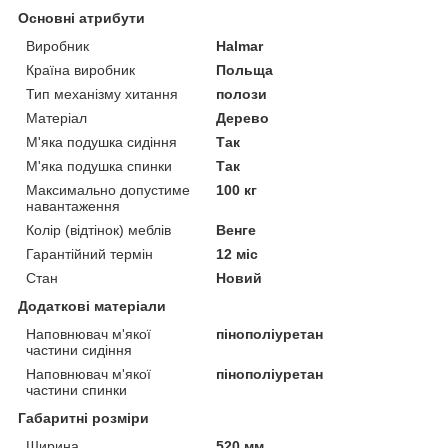
Основні атрибути
Виробник
Halmar
Країна виробник
Польща
Тип механізму хитання
полози
Матеріал
Дерево
М'яка подушка сидіння
Так
М'яка подушка спинки
Так
Максимально допустиме
100 кг
навантаження
Колір (відтінок) меблів
Венге
Гарантійний термін
12 міс
Стан
Новий
Додаткові матеріали
Наповнювач м'якої
пінополіуретан
частини сидіння
Наповнювач м'якої
пінополіуретан
частини спинки
Габаритні розміри
Ширина
520 мм