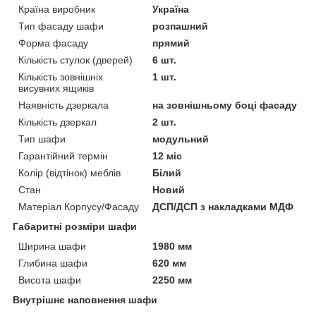
Країна виробник
Україна
Тип фасаду шафи
розпашний
Форма фасаду
прямий
Кількість стулок (дверей)
6 шт.
Кількість зовнішніх
1 шт.
висувних ящиків
Наявність дзеркала
на зовнішньому боці фасаду
Кількість дзеркал
2 шт.
Тип шафи
модульний
Гарантійний термін
12 міс
Колір (відтінок) меблів
Білий
Стан
Новий
Матеріал Корпусу/Фасаду
ДСП/ДСП з накладками МДФ
Габаритні розміри шафи
Ширина шафи
1980 мм
Глибина шафи
620 мм
Висота шафи
2250 мм
Внутрішнє наповнення шафи