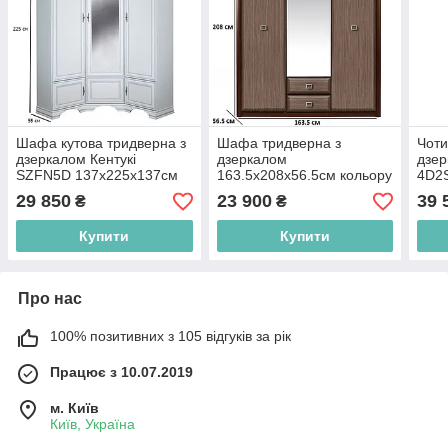
Шафа кутова тридверна з
Шафа тридверна з
Чоти
дзеркалом Кентукі
дзеркалом
дзер
SZFN5D 137х225х137см
163.5х208х56.5см кольору
4D2S
кольору білий альпійський
венге магія фасадами
коль
29 850
23 900
39 
₴
₴
БРВ-Україна
штрокс темний Гербор
сосн
Коен МДФ SZF3D2S
Купити
Купити
Про нас
100% позитивних з 105 відгуків за рік
Працює з 10.07.2019
м. Київ
Київ, Україна