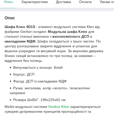
Опис
Характеристики
Доставка
Оплата
Умови п
Опис
Шафа Клео 4D1S
- елемент модульної системи Kleo від
фабрики Gerbor-холдинг.
Модульна шафа Клео
для
стильної спальні виконана з
високоякісного ДСП з
накладками МДФ.
Шафа складається з трьох частин. По
центру розташоване закрите відділення зі штангою для
вішалок усередині та висувний ящик. За верхніми дверима
бічних секцій встановлено по три полиці, за нижніми –
відділення без полиць.
Випускається у кольорі: білий
Корпус: ДСП
Фасад: ДСП із накладками МДФ
Ручка: металева, колір «золото», телескопічні
напрямні
Розміри ШхВхГ: 198х225х62 см
Меблі модульної системи
Gerbor Kleo
характеризуються
суворим дотриманням принципів пропорційності та