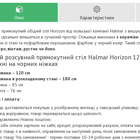
Опис
Характеристики
 прямокутний обідній стіл Horizon від польської компанії Halmar з виш
 ідеально впишеться в сучасний простір. Стільниця виконана
з кераміки
ні зі сталі та пофарбовані порошковою фарбою у чорний колір. Такий с
ро, вінтаж, рустик чи бохо
.
й розсувний прямокутний стіл Halmar Horizon 1
хні на чорних ніжках
жина – 120 см
жина в розкладеному стані – 180 см
ина – 85 см
ота – 76 см
 і оплата:
ар доставляється покупцю у розібраному вигляді, у заводській упаковці;
ед відправкою, товар перевіряється щодо цілісності;
правляємо Новою поштою;
соби оплати: карткою на сайті, кредит, розрахунковий рахунок, оплата ча
о товар є в наявності, оправлення на наступний день, після замовлення (п
о товар "На замовлення" - термін поставки 10-14 робочих днів з момен