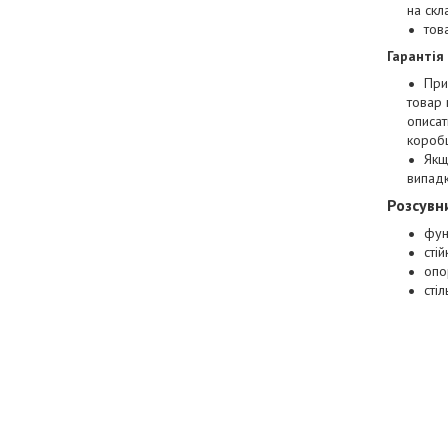
на скл
тов
Гарантія
При
товар 
описат
коробц
Якщ
випад
Розсувн
фун
стій
опо
сті