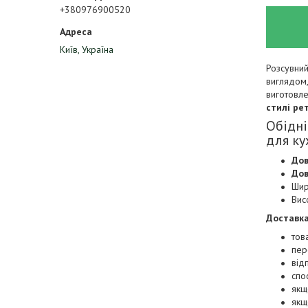
+380976900520
Київ, Україна
Розсувний
виглядом,
виготовле
стилі рет
Обідні
для ку
Дов
Дов
Шир
Вис
Доставка
тов
пер
від
спо
якщ
якщ