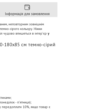
Інформація для замовлення
уканим, неповторним зовнішнім
темно-сірого кольору. Ніжки
тіл чудово впишеться в інтер'єр
у
20-180х85 см темно-сірий
стинами;
онеділок - п'ятниця);
ту передоплати 10%, якщо товар є