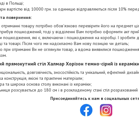
аді в Польщі;
ари вартістю від 10000 грн. за одиницю відправляються після 10% пере
 та повернення:
 отриманні товару потрібно обов'язково перевірити його на предмет цілі
прибув пошкоджений, тоді у відділенні Вам потрібно оформити акт при
и пошкодження, які є, включаючи і пошкодження на коробці. І зробити
і та товарі. Після чого ми надсилаємо Вам нову позицію чи деталь;
о при отриманні Ви не оглянули товар, а вдома виявилися пошкодження,
ком.
ий прямокутний стіл Халмар
Хорізон темно-сірий із керамік
кціональність, довговічність, зносостійкість та унікальний, ефектний дизай
ка конструкція, якісні та практичні матеріали;
ра та широка основа столу виконані із кераміки;
льниця розсувається до 180 см і в розкладеному стані стіл розрахований
Присоединяйтесь к нам в социальных сетя