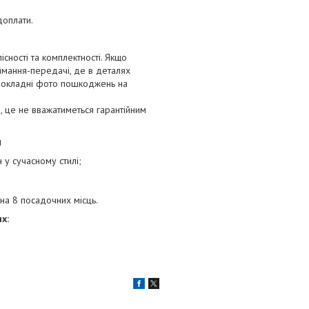
доплати.
сності та комплектності. Якщо
ймання-передачі, де в деталях
 докладні фото пошкоджень на
 це не вважатиметься гарантійним
и
н у сучасному стилі;
 на 8 посадочних місць.
х: