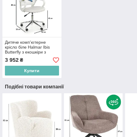
Дитяче комп'ютерне
крісло біле Halmar Ibis
Butterfly з екошкіри з
підлокітниками для дому
3 952
₴
Купити
Подібні товари компанії