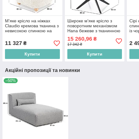
М'яке крісло на ніжках
Широке м'яке крісло з
Сірі
Claudio кремова тканина з
поворотним механізмом
спин
невисокою спинкою на
Hana бежеве з тканинною
із ч
дерев'яних ніжках
оббивкою на чорних
ніжк
15 260,96
₴
матових ніжках у стилі
11 327
2 4
₴
17 342 ₴
лофт
Купити
Купити
Акційні пропозиції та новинки
–50%