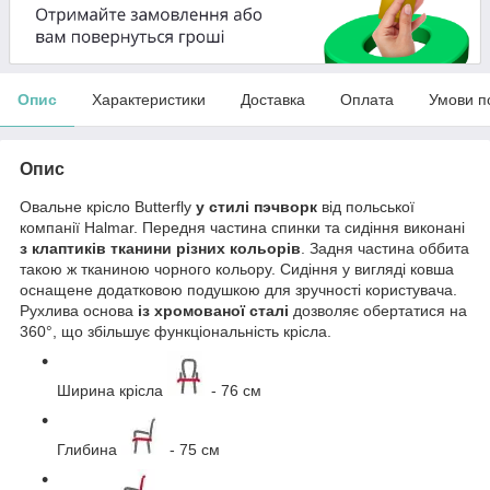
Опис
Характеристики
Доставка
Оплата
Умови п
Опис
Овальне крісло Butterfly
у стилі пэчворк
від польської
компанії Halmar. Передня частина спинки та сидіння виконані
з клаптиків тканини різних кольорів
. Задня частина оббита
такою ж тканиною чорного кольору. Сидіння у вигляді ковша
оснащене додатковою подушкою для зручності користувача.
Рухлива основа
із хромованої сталі
дозволяє обертатися на
360°, що збільшує функціональність крісла.
Ширина крісла
- 76 см
Глибина
- 75 см