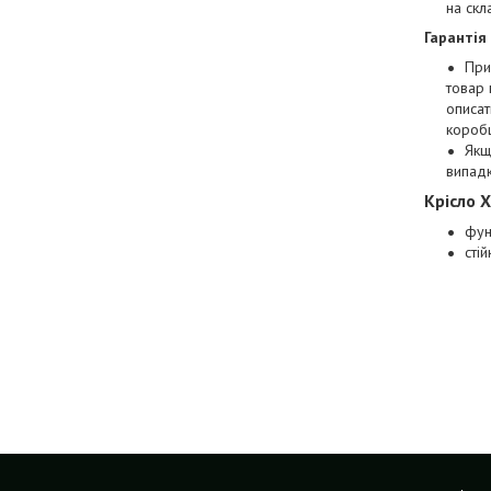
на скл
Гарантія
При
товар 
описат
коробц
Якщ
випад
Крісло 
фун
стій