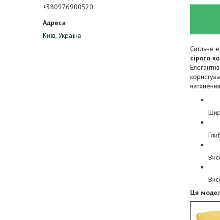
+380976900520
Київ, Україна
Ситльне е
сірого ко
Елегантна
користува
натхнення
Шир
Гли
Вис
Вис
Ця модел