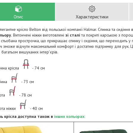
Опис
Характеристики
легантне крісло Belton від польської компанії Halmar. Спинка та сидіння 
льору.
Витончені ніжки виготовлені
зі сталі
та покриті карською з порош
 стьобана прострочка, що прикрашає спинку і сидіння, що переходить у п
ч зможе відчути максимальний комфорт і достатню підтримку для рук.
 багатьом вишуканих інтер'єрів.
ина крісла
- 74 см
бина
- 73 см
ота
- 78 см
ота ніжки
- 40 см
ь крісла доступна також в
інших кольорах: