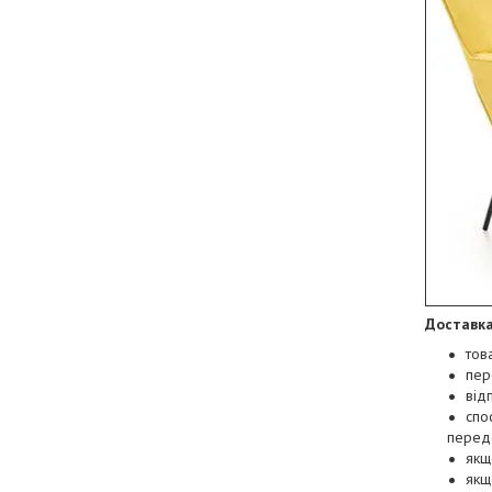
Доставка
тов
пер
від
спо
перед
якщ
якщ