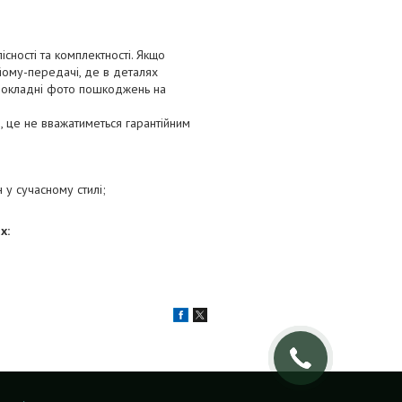
сності та комплектності. Якщо
йому-передачі, де в деталях
 докладні фото пошкоджень на
 це не вважатиметься гарантійним
н у сучасному стилі;
х: