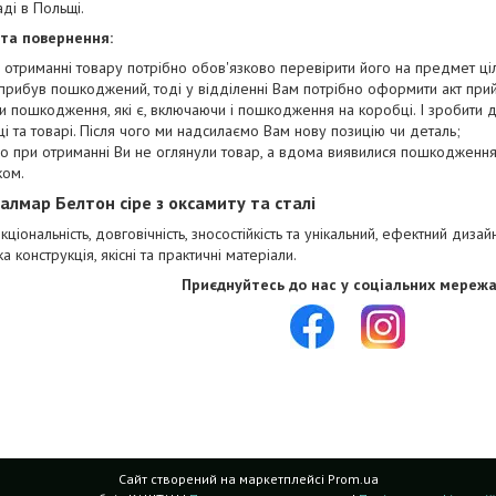
аді в Польщі.
 та повернення:
 отриманні товару потрібно обов'язково перевірити його на предмет цілі
прибув пошкоджений, тоді у відділенні Вам потрібно оформити акт при
и пошкодження, які є, включаючи і пошкодження на коробці. І зробити
і та товарі. Після чого ми надсилаємо Вам нову позицію чи деталь;
о при отриманні Ви не оглянули товар, а вдома виявилися пошкодження,
ком.
Халмар Белтон сіре з оксамиту та сталі
кціональність, довговічність, зносостійкість та унікальний, ефектний дизай
ка конструкція, якісні та практичні матеріали.
Приєднуйтесь до нас у соціальних мережа
Сайт створений на маркетплейсі
Prom.ua