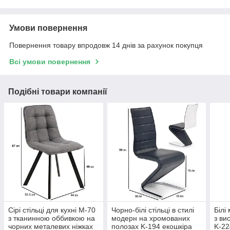
Умови повернення
Повернення товару впродовж 14 днів за рахунок покупця
Всі умови повернення
Подібні товари компанії
Сірі стільці для кухні M-70
Чорно-білі стільці в стилі
Білі 
з тканинною оббивкою на
модерн на хромованих
з ви
чорних металевих ніжках
полозах K-194 екошкіра
K-22