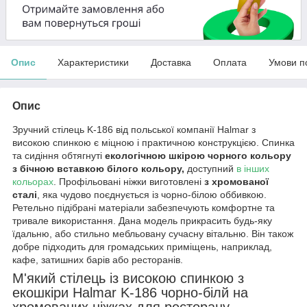
Опис
Характеристики
Доставка
Оплата
Умови п
Опис
Зручний стілець K-186 від польської компанії Halmar з
високою спинкою є міцною і практичною конструкцією. Спинка
та сидіння обтягнуті
екологічною шкірою чорного кольору
з бічною вставкою білого кольору,
доступний
в інших
кольорах
. Профільовані ніжки виготовлені
з хромованої
сталі
, яка чудово поєднується із чорно-білою оббивкою.
Ретельно підібрані матеріали забезпечують комфортне та
тривале використання. Дана модель прикрасить будь-яку
їдальню, або стильно мебльовану сучасну вітальню. Він також
добре підходить для громадських приміщень, наприклад,
кафе, затишних барів або ресторанів.
М'який стілець із високою спинкою з
екошкіри Halmar K-186 чорно-білй на