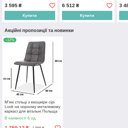
для вітальні
ніжк
3 595
6 512
3 4
₴
₴
Купити
Купити
Акційні пропозиції та новинки
–12%
М'які стільці з екошкіри сірі
Look на чорному металевому
каркасі для вітальні Польща
В наявності 6 од.
1 759,12
₴
1 999 ₴