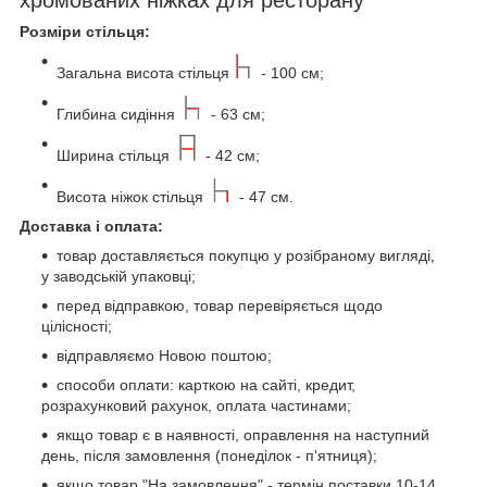
хромованих ніжках для ресторану
Розміри стільця:
Загальна висота стільця
- 100 см;
Глибина сидіння
- 63 см;
Ширина стільця
- 42 см;
Висота ніжок стільця
- 47 см.
Доставка і оплата:
товар доставляється покупцю у розібраному вигляді,
у заводській упаковці;
перед відправкою, товар перевіряється щодо
цілісності;
відправляємо Новою поштою;
способи оплати: карткою на сайті, кредит,
розрахунковий рахунок, оплата частинами;
якщо товар є в наявності, оправлення на наступний
день, після замовлення (понеділок - п'ятниця);
якщо товар "На замовлення" - термін поставки 10-14