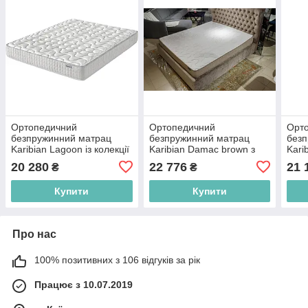
Ортопедичний
Ортопедичний
Орт
безпружинний матрац
безпружинний матрац
безп
Karibian Lagoon із колекції
Karibian Damac brown з
Kari
Silver з розміром 160х200
колекції Silver розміром
коле
20 280
22 776
21 
₴
₴
180х200
160
Купити
Купити
Про нас
100% позитивних з 106 відгуків за рік
Працює з 10.07.2019