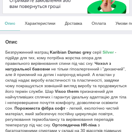
Опис
Характеристики
Доставка
Оплата
Умови п
Опис
Безпружинний матрац
Karibian Damac grey
серії
Silver
-
підійде для тих, кому потрібна жорстка опора для
правильного вирівнювання спини під час сну.
Чохол з
натуральної бавовни
не тільки гіпоалергенний і "дихаючий",
але й приємний на дотик і напрочуд міцний. А еластан у
складі надає виробу еластичності та пластичності, завдяки
чому покращується зовнішній вигляд виробу та продовжується
його термін служби. Шар
Visco therm
призначений для
найчутливіших сплячих і гарантує ідеальну адаптацію для тіла
і неперевершене почуття комфорту, дозволяючи освіжити
сон.
Порожниста фібра софт
- легкий, екологічно чистий
матеріал, який забезпечує постійну циркуляцію повітря,
регулювання термобалансу та вирівнювання перепадів
температур під час сну.
Ортопедична HR-піна
з
багатоатомними спиртами у складі на 30 відсотків підвищує