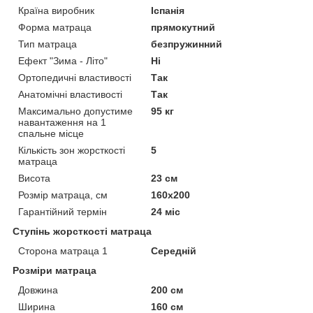
Країна виробник
Іспанія
Форма матраца
прямокутний
Тип матраца
безпружинний
Ефект "Зима - Літо"
Ні
Ортопедичні властивості
Так
Анатомічні властивості
Так
Максимально допустиме
95 кг
навантаження на 1
спальне місце
Кількість зон жорсткості
5
матраца
Висота
23 см
Розмір матраца, см
160х200
Гарантійний термін
24 міс
Ступінь жорсткості матраца
Сторона матраца 1
Середній
Розміри матраца
Довжина
200 см
Ширина
160 см