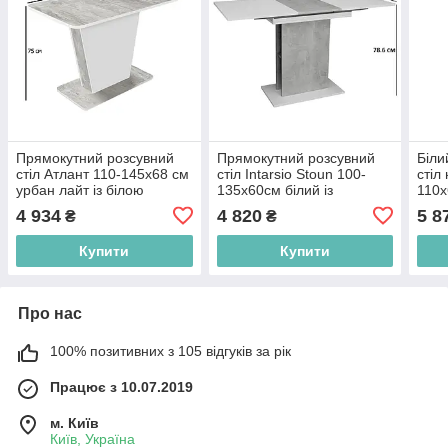
Прямокутний розсувний
Прямокутний розсувний
Біли
стіл Атлант 110-145х68 см
стіл Intarsio Stoun 100-
стіл
урбан лайт із білою
135х60см білий із
110х
матовою вставкою для
вставками під бетон у
мета
4 934
4 820
5 8
₴
₴
маленької кухні
стилі модерн
Купити
Купити
Про нас
100% позитивних з 105 відгуків за рік
Працює з 10.07.2019
м. Київ
Київ, Україна