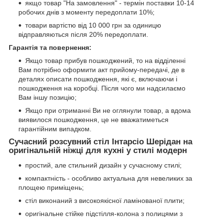
якщо товар "На замовлення" - термін поставки 10-14
робочих днів з моменту передоплати 10%;
товари вартістю від 10 000 грн за одиницю
відправляються після 20% передоплати.
Гарантія та повернення:
Якщо товар прибув пошкоджений, то на відділенні
Вам потрібно оформити акт прийому-передачі, де в
деталях описати пошкодження, які є, включаючи і
пошкодження на коробці. Після чого ми надсилаємо
Вам іншу позицію;
Якщо при отриманні Ви не оглянули товар, а вдома
виявилося пошкодження, це не вважатиметься
гарантійним випадком.
Сучасний розсувний стіл Інтарсіо Шерідан на
оригінальній ніжці для кухні у стилі модерн
простий, але стильний дизайн у сучасному стилі;
компактність - особливо актуальна для невеликих за
площею приміщень;
стіл виконаний з високоякісної ламінованої плити;
оригінальне стійке підстілля-колона з полицями з