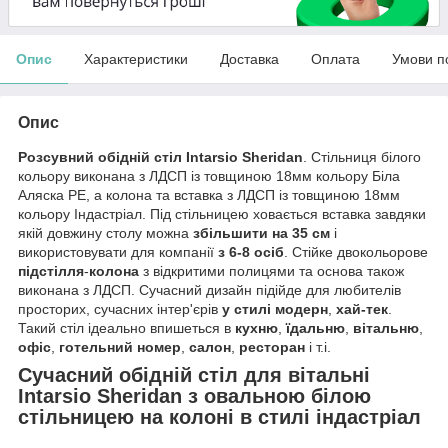
Опис
Характеристики
Доставка
Оплата
Умови п
Опис
Розсувний обідній стіл Intarsio Sheridan
. Стільниця білого
кольору виконана з ЛДСП із товщиною 18мм кольору Біла
Аляска РЕ, а колона та вставка з ЛДСП із товщиною 18мм
кольору Індастріал. Під стільницею ховається вставка завдяки
якій довжину столу можна
збільшити на 35 см
і
використовувати для компанії
з 6-8 осіб
. Стійке двокольорове
підстілля
-
колона
з відкритими полицями та основа також
виконана з ЛДСП. Сучасний дизайн підійде для любителів
просторих, сучасних інтер'єрів
у стилі
модерн
,
хай-тек
.
Такий стіл ідеально впишеться в
кухню
,
їдальню
,
вітальню
,
офіс
,
готельний номер
,
салон
,
ресторан
і т.і.
Сучасний обідній стіл для вітальні
Intarsio Sheridan з овальною білою
стільницею на колоні в стилі індастріал