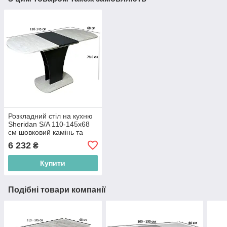
Розкладний стіл на кухню
Sheridan S/A 110-145х68
см шовковий камінь та
антрацит на одній ніжці
6 232
₴
Купити
Подібні товари компанії