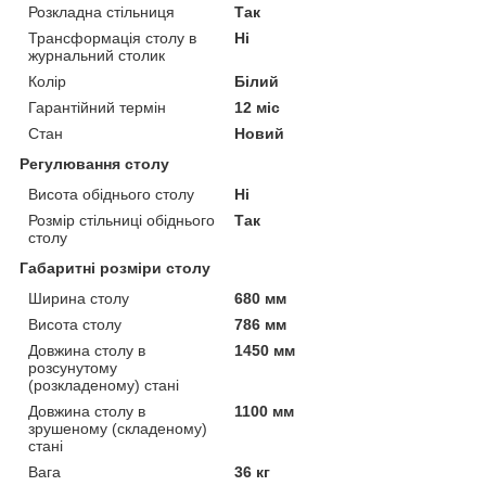
Розкладна стільниця
Так
Трансформація столу в
Ні
журнальний столик
Колір
Білий
Гарантійний термін
12 міс
Стан
Новий
Регулювання столу
Висота обіднього столу
Ні
Розмір стільниці обіднього
Так
столу
Габаритні розміри столу
Ширина столу
680 мм
Висота столу
786 мм
Довжина столу в
1450 мм
розсунутому
(розкладеному) стані
Довжина столу в
1100 мм
зрушеному (складеному)
стані
Вага
36 кг