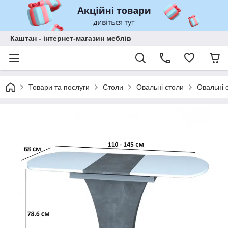
Каштан - інтернет-магазин меблів
Товари та послуги
Столи
Овальні столи
Овальні 