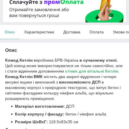
Опис
Характеристики
Доставка
Оплата
Умови п
Опис
Комод Кетлін
виробника БРВ-Україна
в сучасному стилі.
Цей комод може використовуватися не тільки самостійно, але
і стати відмінним доповненням
стінки для вітальні Кетлін
.
Комод Кетлін ВМК
містить два закриті відділення і чотири
висувні ящики і виконаний з
високоякісного ДСП
в
масивному корпусі з природною текстурою, що імітує бетон і
світлими фасадами кольору німфея альба, що візуально
розширюють приміщення.
Матеріал виготовлення:
ДСП
Колір корпусу / фасаду:
бетон / німфея альба
Розміри ШхВхГ:
118.5х83х35 см