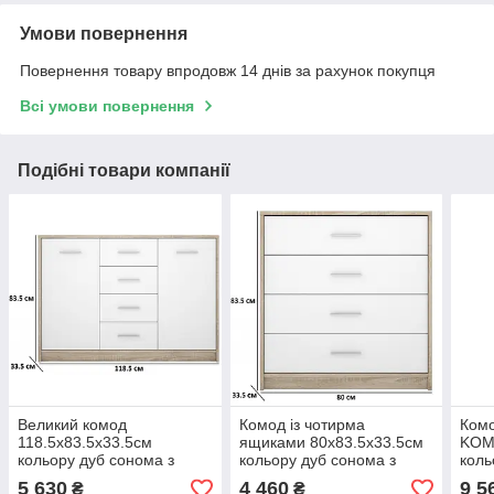
Умови повернення
Повернення товару впродовж 14 днів за рахунок покупця
Всі умови повернення
Подібні товари компанії
Великий комод
Комод із чотирма
Комо
118.5х83.5х33.5см
ящиками 80х83.5х33.5см
KOM
кольору дуб сонома з
кольору дуб сонома з
коль
фасадами німфея альба
фасадами німфея альба
з фа
5 630
4 460
9 5
₴
₴