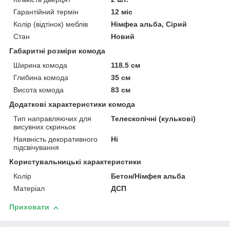
Гарантійний термін
12 міс
Колір (відтінок) меблів
Німфеа альба, Сірий
Стан
Новий
Габаритні розміри комода
Ширина комода
118.5 см
Глибина комода
35 см
Висота комода
83 см
Додаткові характеристики комода
Тип направляючих для
Телескопічні (кулькові)
висувних скриньок
Наявність декоративного
Ні
підсвічування
Користувальницькі характеристики
Колір
Бетон/Німфея альба
Матеріал
ДСП
Приховати