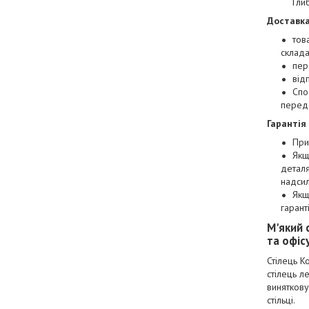
Гли
Доставка
тов
склада
пер
від
Спо
перед
Гарантія
При
Якщ
деталя
надси
Якщ
гарант
М'який 
та офіс
Стілець К
стілець л
виняткову
стільці.