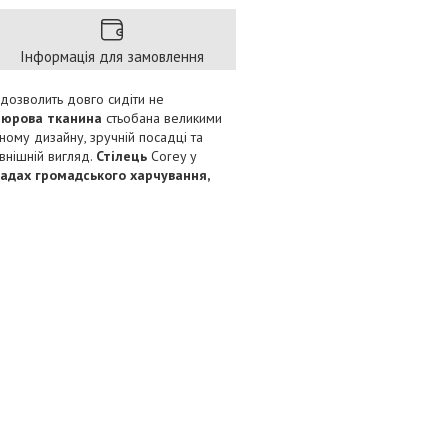
Інформація для замовлення
 дозволить довго сидіти не
люрова тканина
стьобана великими
ному дизайну, зручній посадці та
овнішній вигляд.
Стілець
Corey у
акладах громадського харчування,