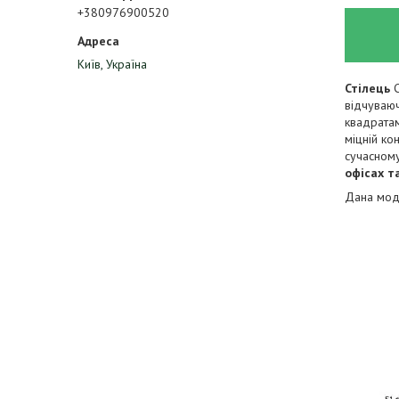
+380976900520
Київ, Україна
Стілець
відчуваюч
квадратам
міцній ко
сучасному
офісах т
Дана моде