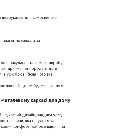
з інструкцією для самостійного
тинами, післяплата за
ності пакування та самого виробу;
 акт приймання-передачі, де в
з усіх боків. Після чого ми
ошкоджений, це не буде вважатися
 металевому каркасі для дому
й і сучасний дизайн, завдяки чому
вої тканини, яка цінується за
атковий комфорт при розміщенні на