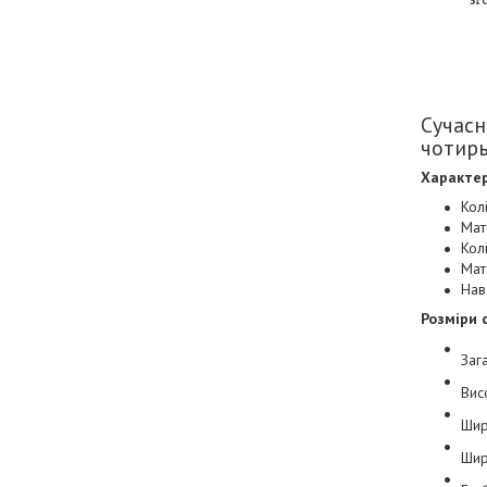
Сучасн
чотирь
Характер
Кол
Мат
Кол
Мат
Нав
Розміри 
Заг
Вис
Шир
Шир