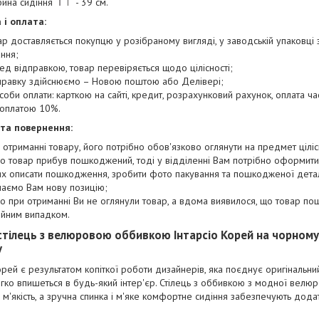
бина сидіння
- 39 см.
 і оплата:
ар доставляється покупцю у розібраному вигляді, у заводській упаковці 
ння;
ед відправкою, товар перевіряється щодо цілісності;
правку здійснюємо – Новою поштою або Делівері;
соби оплати: карткою на сайті, кредит, розрахунковий рахунок, оплата час
оплатою 10%.
 та повернення:
 отриманні товару, його потрібно обов'язково оглянути на предмет ціліс
о товар прибув пошкоджений, тоді у відділенні Вам потрібно оформити
х описати пошкодження, зробити фото пакування та пошкодженої деталі 
лаємо Вам нову позицію;
о при отриманні Ви не оглянули товар, а вдома виявилося, що товар п
ійним випадком.
стілець з велюровою оббивкою Інтарсіо Корей на чорному
у
орей є результатом копіткої роботи дизайнерів, яка поєднує оригінальни
егко впишеться в будь-який інтер'єр. Стілець з оббивкою з модної велюро
 м'якість, а зручна спинка і м'яке комфортне сидіння забезпечують дод