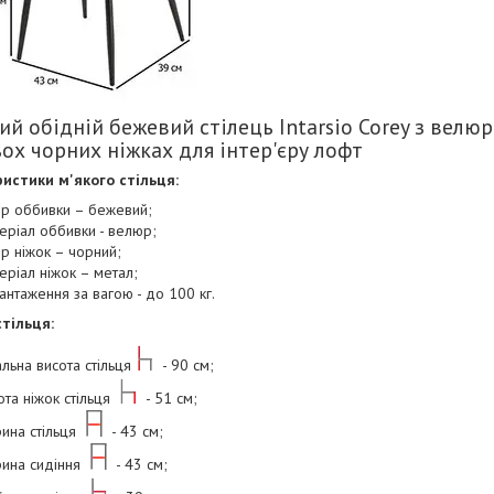
ий обідній бежевий стілець Intarsio Corey з вел
ох чорних ніжках для інтер'єру лофт
истики м'якого стільця:
ір оббивки – бежевий;
еріал оббивки - велюр;
ір ніжок – чорний;
еріал ніжок – метал;
антаження за вагою - до 100 кг.
стільця:
альна висота стільця
- 90 см;
ота ніжок стільця
- 51 см;
ина стільця
- 43 см;
ина сидіння
- 43 см;