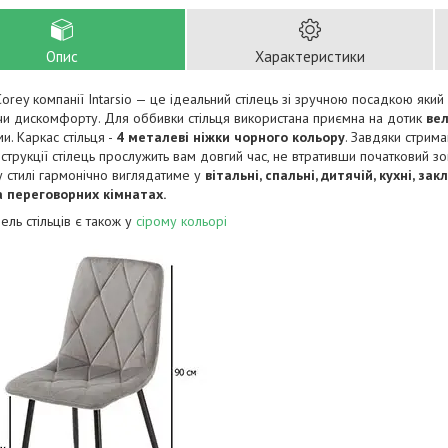
Опис
Характеристики
Corey компанії Intarsio — це ідеальний стілець зі зручною посадкою який
и дискомфорту. Для оббивки стільця використана приємна на дотик
ве
и. Каркас стільця -
4 металеві ніжки чорного кольору
. Завдяки стрима
нструкції стілець прослужить вам довгий час, не втративши початковий з
 стилі гармонічно виглядатиме у
вітальні, спальні, дитячій, кухні, з
а переговорних кімнатах.
ль стільців є також у
сірому кольорі