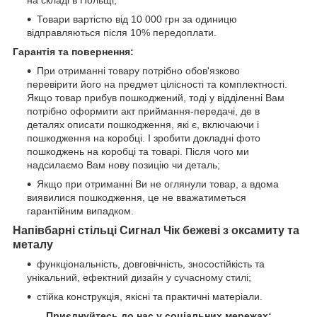
на складі в Польщі;
Товари вартістю від 10 000 грн за одиницю
відправляються після 10% передоплати.
Гарантія та повернення:
При отриманні товару потрібно обов'язково
перевірити його на предмет цілісності та комплектності.
Якщо товар прибув пошкоджений, тоді у відділенні Вам
потрібно оформити акт приймання-передачі, де в
деталях описати пошкодження, які є, включаючи і
пошкодження на коробці. І зробити докладні фото
пошкоджень на коробці та товарі. Після чого ми
надсилаємо Вам нову позицію чи деталь;
Якщо при отриманні Ви не оглянули товар, а вдома
виявилися пошкодження, це не вважатиметься
гарантійним випадком.
Напівбарні стільці Сигнал Чік бежеві з оксамиту та
металу
функціональність, довговічність, зносостійкість та
унікальний, ефектний дизайн у сучасному стилі;
стійка конструкція, якісні та практичні матеріали.
Приєднуйтесь до нас у соціальних мережах: