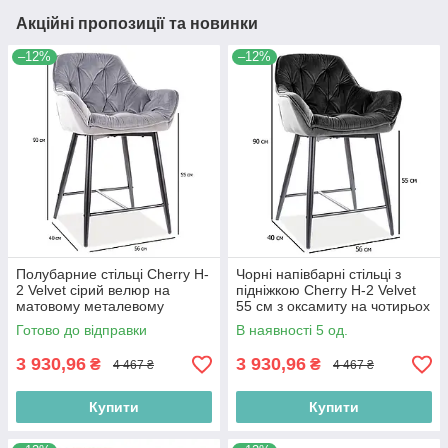
Акційні пропозиції та новинки
–12%
–12%
Полубарние стільці Cherry H-
Чорні напівбарні стільці з
2 Velvet сірий велюр на
підніжкою Cherry H-2 Velvet
матовому металевому
55 см з оксамиту на чотирьох
каркасі
ніжках для кухні
Готово до відправки
В наявності 5 од.
3 930,96
3 930,96
₴
₴
4 467 ₴
4 467 ₴
Купити
Купити