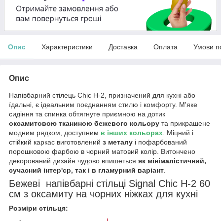
Опис
Характеристики
Доставка
Оплата
Умови п
Опис
Напівбарний стілець Chic H-2, призначений для кухні або
їдальні, є ідеальним поєднанням стилю і комфорту. М'яке
сидіння та спинка обтягнуте приємною на дотик
оксамитовою тканиною бежевого кольору
та прикрашене
модним рядком, доступним
в інших кольорах
. Міцний і
стійкий каркас виготовлений
з металу
і пофарбований
порошковою фарбою в чорний матовий колір. Витончено
декорований дизайн чудово впишеться
як мінімалістичний,
сучасний інтер'єр, так і в гламурний варіант
.
Бежеві напівбарні стільці Signal Chic H-2 60
см з оксамиту на чорних ніжках для кухні
Розміри стільця: