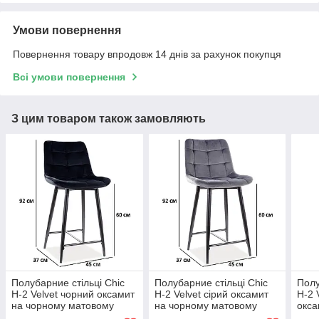
Умови повернення
Повернення товару впродовж 14 днів за рахунок покупця
Всі умови повернення
З цим товаром також замовляють
Полубарние стільці Chic
Полубарние стільці Chic
Полу
H-2 Velvet чорний оксамит
H-2 Velvet сірий оксамит
H-2 
на чорному матовому
на чорному матовому
окса
металевому каркасі
металевому каркасі
мат