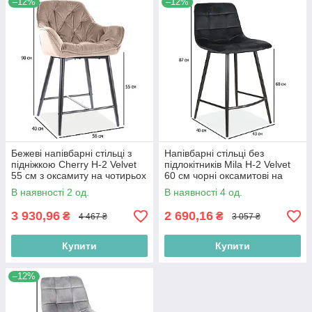
–12%
–12%
Бежеві напівбарні стільці з
Напівбарні стільці без
підніжкою Cherry H-2 Velvet
підлокітників Mila H-2 Velvet
55 см з оксамиту на чотирьох
60 см чорні оксамитові на
ніжках для кухні
ніжках на кухню
В наявності 2 од.
В наявності 4 од.
3 930,96
2 690,16
₴
₴
4 467 ₴
3 057 ₴
Купити
Купити
–12%