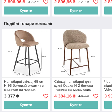
2 896,96
2 896,96
2 8
₴
₴
3 292 ₴
3 292 ₴
карк
Купити
Купити
Подібні товари компанії
Напівбарні стільці 65 см
Стільці напівбарні для
Чорн
H-96 бежевий оксамит зі
кухні Osaka H-2 бежева
підн
спинкою на чорних
тканина на металевих
Velv
металевих ніжках
ніжках кольору горіх
чоти
3 377
4 384,16
3 9
₴
₴
4 982 ₴
Купити
Купити