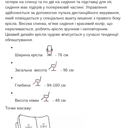
чотири на спинці та по дві на сидіння та підставці для ніг,
сидіння має підігрів у поперековій частині. Управління
здійснюється за допомогою пульта дистанційного керування,
який поміщається у спеціально вшиту кишеню з правого боку
крісла. Висока спинка, м'яке сидіння і красивий колір, що
переливається, роблять крісло зручним і неповторним.
Цікавий дизайн крісла чудово вписується у сучасні тенденції
облаштування.
Ширина крісла
- 76 см
Загальна висота
- 96 см
Глибина
- 94-160 см
Висота ніжки
- 48 см
Точки масажу: