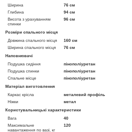
Ширина
76 см
Глибина
94 см
Висота з урахуванням
96 см
спинки
Розміри спального місця
Довжина спального місця
160 см
Ширина спального місця
76 см
Наповнювачі
Подушка сидіння
пінополіуретан
Подушка спинки
пінополіуретан
Спальне місце
пінополіуретан
Матеріал виготовлення
Каркас крісла
металевий профіль
Ніжки
метал
Користувальницькі характеристики
Вага
40
Максимальне
120
навантаження по вазі, кг