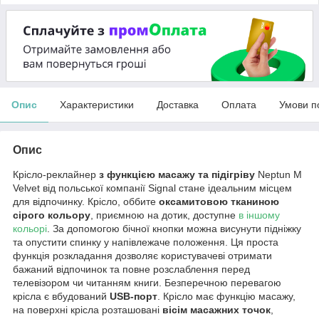
Опис
Характеристики
Доставка
Оплата
Умови п
Опис
Крісло-реклайнер
з функцією масажу та підігріву
Neptun M
Velvet від польської компанії Signal стане ідеальним місцем
для відпочинку. Крісло, оббите
оксамитовою тканиною
сірого кольору
, приємною на дотик, доступне
в іншому
кольорі
. За допомогою бічної кнопки можна висунути підніжку
та опустити спинку у напівлежаче положення. Ця проста
функція розкладання дозволяє користувачеві отримати
бажаний відпочинок та повне розслаблення перед
телевізором чи читанням книги. Безперечною перевагою
крісла є вбудований
USB-порт
. Крісло має функцію масажу,
на поверхні крісла розташовані
вісім масажних точок
,