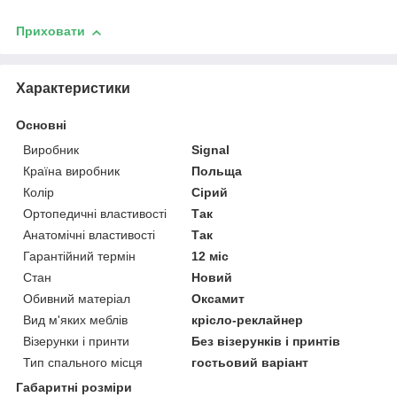
Приховати
Характеристики
Основні
Виробник
Signal
Країна виробник
Польща
Колір
Сірий
Ортопедичні властивості
Так
Анатомічні властивості
Так
Гарантійний термін
12 міс
Стан
Новий
Обивний матеріал
Оксамит
Вид м'яких меблів
крісло-реклайнер
Візерунки і принти
Без візерунків і принтів
Тип спального місця
гостьовий варіант
Габаритні розміри