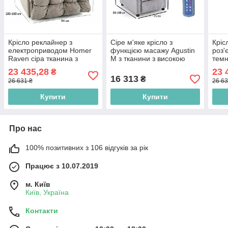
Крісло реклайнер з
Сіре м'яке крісло з
Кріс
електроприводом Homer
функцією масажу Agustin
роз'
Raven сіра тканина з
M з тканини з високою
темн
функцією гойдання та
спинкою та підігрівом у
елек
23 435,28
23 
₴
USB портом
вітальню
функ
16 313
₴
26 631 ₴
26 63
Купити
Купити
Про нас
100% позитивних з 106 відгуків за рік
Працює з 10.07.2019
м. Київ
Київ, Україна
Контакти