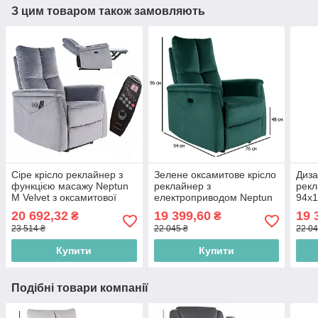
З цим товаром також замовляють
Сіре крісло реклайнер з
Зелене оксамитове крісло
Диза
функцією масажу Neptun
реклайнер з
рекл
M Velvet з оксамитової
електроприводом Neptun
94х1
тканини з підігрівом у
Velvet у вітальню
для 
20 692,32
19 399,60
19 
₴
₴
вітальню
23 514 ₴
22 045 ₴
22 04
Купити
Купити
Подібні товари компанії