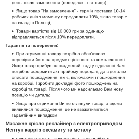
день, після замовлення (понеділок - п'ятниця);
Якщо товар "На замовлення" - термін поставки 10-14
робочих днів з моменту передоплати 10%, якщо товар є
на складі в Польщі;
Товари вартістю від 10 000 грн за одиницю
відправляються після 10% передоплати.
Гарантія та повернення:
При отриманні товару потрібно обов'язково
перевірити його на предмет цілісності та комплектності.
Якщо товар прибув пошкоджений, тоді у відділенні Вам
потрібно оформити акт прийому-передачі, де в деталях
описати пошкодження, які є, включаючи і пошкодження
на коробці. І зробити докладні фото пошкоджень на
коробці та товарі. Після чого ми надсилаємо Вам нову
позицію чи деталь;
Якщо при отриманні Ви не оглянули товар, а вдома
виявилися пошкодження, це не вважатиметься
гарантійним випадком.
Масажне крісло реклайнер з електроприводом
Нептун каррі з оксамиту та металу
функціональність, довговічність, зносостійкість