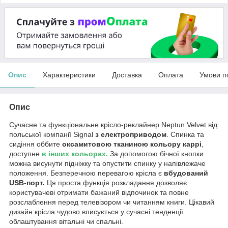
Опис
Характеристики
Доставка
Оплата
Умови п
Опис
Сучасне та функціональне крісло-реклайнер Neptun Velvet від
польської компанії Signal
з електроприводом
. Спинка та
сидіння оббите
оксамитовою тканиною кольору каррі
,
доступне
в інших кольорах.
За допомогою бічної кнопки
можна висунути підніжку та опустити спинку у напівлежаче
положення. Безперечною перевагою крісла є
вбудований
USB-порт.
Ця проста функція розкладання дозволяє
користувачеві отримати бажаний відпочинок та повне
розслаблення перед телевізором чи читанням книги. Цікавий
дизайн крісла чудово вписується у сучасні тенденції
облаштування вітальні чи спальні.