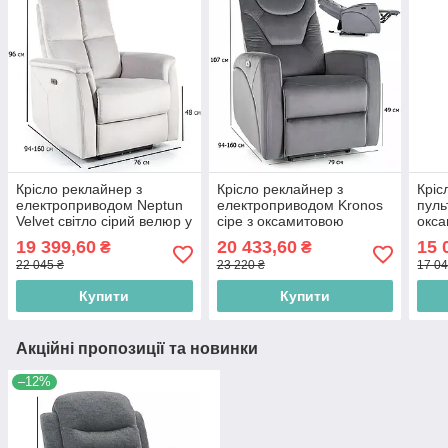
Крісло реклайнер з
Крісло реклайнер з
Кріс
електроприводом Neptun
електроприводом Kronos
пуль
Velvet світло сірий велюр у
сіре з оксамитовою
окса
кабінет
оббивкою та USB
елек
19 399,60
20 433,60
15 
₴
₴
роз'ємом у сучасному
функ
22 045 ₴
23 220 ₴
17 04
стилі
Купити
Купити
Акційні пропозиції та новинки
–12%