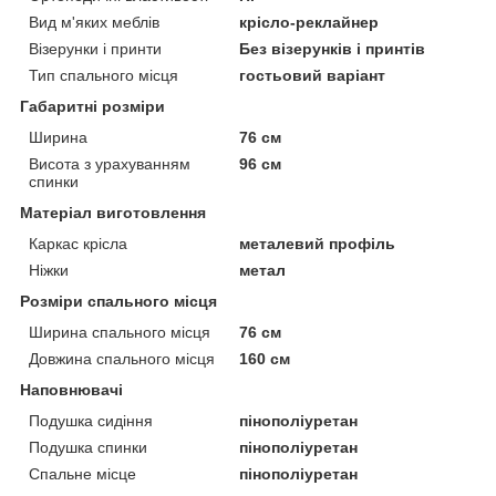
Вид м'яких меблів
крісло-реклайнер
Візерунки і принти
Без візерунків і принтів
Тип спального місця
гостьовий варіант
Габаритні розміри
Ширина
76 см
Висота з урахуванням
96 см
спинки
Матеріал виготовлення
Каркас крісла
металевий профіль
Ніжки
метал
Розміри спального місця
Ширина спального місця
76 см
Довжина спального місця
160 см
Наповнювачі
Подушка сидіння
пінополіуретан
Подушка спинки
пінополіуретан
Спальне місце
пінополіуретан