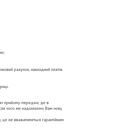
ні;
хунковий рахунок, накладний платіж
риці.
кт прийому-передачі, де в
ісля чого ми надсилаємо Вам нову
, це не вважатиметься гарантійним