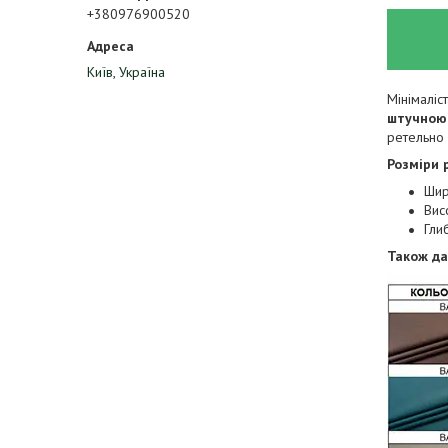
+380976900520
Київ, Україна
Мінімаліс
штучною 
ретельно 
Розміри
Шир
Вис
Гли
Також да