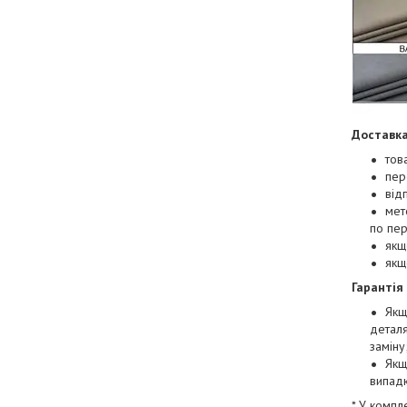
Доставка
тов
пер
від
мет
по пе
якщ
якщ
Гарантія
Якщ
деталя
заміну
Якщ
випад
* У компл