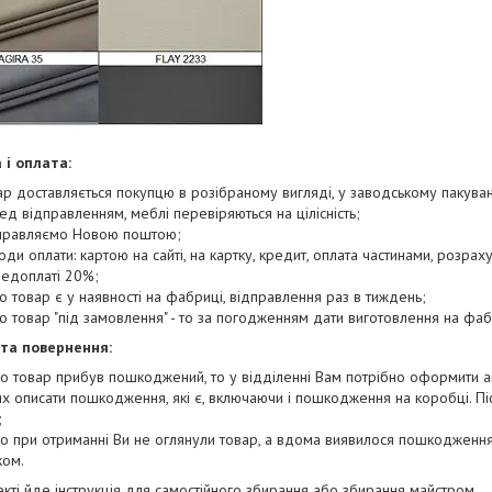
 і оплата:
ар доставляється покупцю в розібраному вигляді, у заводському пакуван
ед відправленням, меблі перевіряються на цілісність;
правляємо Новою поштою;
оди оплати: картою на сайті, на картку, кредит, оплата частинами, розра
редоплаті 20%;
о товар є у наявності на фабриці, відправлення раз в тиждень;
о товар "під замовлення" - то за погодженням дати виготовлення на фаб
 та повернення:
о товар прибув пошкоджений, то у відділенні Вам потрібно оформити а
х описати пошкодження, які є, включаючи і пошкодження на коробці. П
;
о при отриманні Ви не оглянули товар, а вдома виявилося пошкодження
ком.
екті йде інструкція для самостійного збирання або збирання майстром.