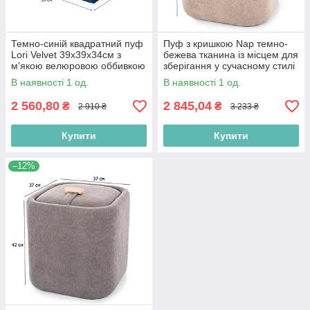
Темно-синій квадратний пуф
Пуф з кришкою Nap темно-
Lori Velvet 39х39х34см з
бежева тканина із місцем для
м'якою велюровою оббивкою
зберігання у сучасному стилі
в вітальню
В наявності 1 од.
В наявності 1 од.
2 560,80
2 845,04
₴
₴
2 910 ₴
3 233 ₴
Купити
Купити
–12%