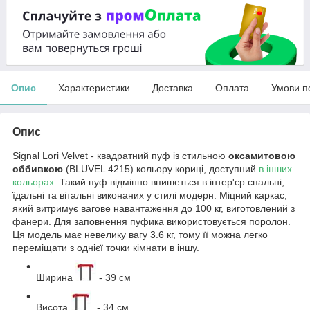
Опис
Характеристики
Доставка
Оплата
Умови п
Опис
Signal Lori Velvet - квадратний пуф із стильною
оксамитовою
оббивкою
(BLUVEL 4215) кольору кориці, доступний
в інших
кольорах
. Такий пуф відмінно впишеться в інтер'єр спальні,
їдальні та вітальні виконаних у стилі модерн. Міцний каркас,
який витримує вагове навантаження до 100 кг, виготовлений з
фанери. Для заповнення пуфика використовується поролон.
Ця модель має невелику вагу 3.6 кг, тому її можна легко
переміщати з однієї точки кімнати в іншу.
Ширина
- 39 см
Висота
- 34 см