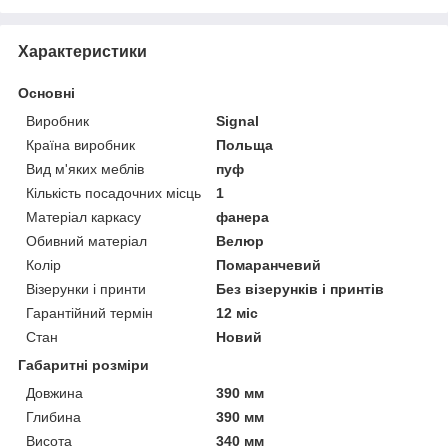
Характеристики
Основні
Виробник
Signal
Країна виробник
Польща
Вид м'яких меблів
пуф
Кількість посадочних місць
1
Матеріал каркасу
фанера
Обивний матеріал
Велюр
Колір
Помаранчевий
Візерунки і принти
Без візерунків і принтів
Гарантійний термін
12 міс
Стан
Новий
Габаритні розміри
Довжина
390 мм
Глибина
390 мм
Висота
340 мм