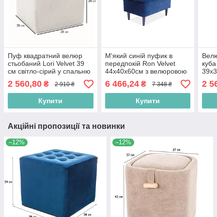
Пуф квадратний велюр
М'який синій пуфик в
Вел
стьобаний Lori Velvet 39
передпокій Ron Velvet
куба
см світло-сірий у спальню
44х40х60см з велюровою
39х3
оббивкою на дерев'яних
коль
2 560,80
6 466,24
2 5
₴
₴
2 910 ₴
7 348 ₴
ніжках
мод
Купити
Купити
Акційні пропозиції та новинки
–12%
–12%