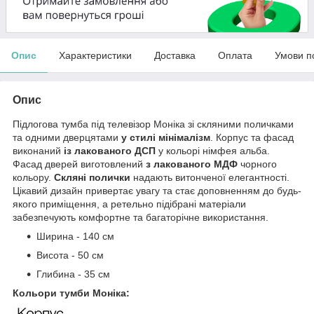
Опис
Характеристики
Доставка
Оплата
Умови п
Опис
Підлогова тумба під телевізор Моніка зі скляними поличками
та одними дверцятами
у стилі мінімалізм
. Корпус та фасад
виконаний
із лакованого ДСП
у кольорі німфея альба.
Фасад дверей виготовлений
з лакованого МДФ
чорного
кольору.
Скляні полички
надають витонченої елегантності.
Цікавий дизайн привертає увагу та стає доповненням до будь-
якого приміщення, а ретельно підібрані матеріали
забезпечують комфортне та багаторічне використання.
Ширина - 140 см
Висота - 50 см
Глибина - 35 см
Кольори тумби Моніка: