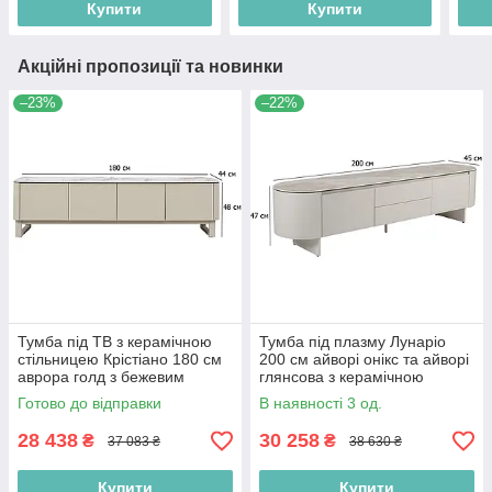
Купити
Купити
Акційні пропозиції та новинки
–23%
–22%
Тумба під ТВ з керамічною
Тумба під плазму Лунаріо
стільницею Крістіано 180 см
200 см айворі онікс та айворі
аврора голд з бежевим
глянсова з керамічною
фасадом без ручок
стільницею в сучасному стилі
Готово до відправки
В наявності 3 од.
28 438
30 258
₴
₴
37 083 ₴
38 630 ₴
Купити
Купити