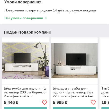
Умови повернення
Повернення товару впродовж 14 днів за рахунок покупця
Всі умови повернення
Подібні товари компанії
Біла тумба для підлоги під
Біла довга тумба для
Тумб
телевізор 200 см Лоренсо
підлоги під телевізор Ліза
довг
2 німфея альба з
220 см німфея альба без
гля
глянцевим фасадом без
ручок з дверцятами та
унів
5 446
5 965
16 
₴
₴
ручок
шухлядою
підс