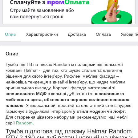
Опис
Характеристики
Доставка
Оплата
Умови п
Опис
Тумба під ТВ на ніжках Random із полицями від польської
компанії Halmar - для тих, хто шукає стильні та елегантні
рішення для свого інтер'єру. Рифлені меблеві фасади –
найновіша тенденція в дизайні інтер'єру, що надає меблям
оригінального вигляду. Корпус і фасади виготовлені
зі
шпонованого МДФ
в кольорі дуб вотан і
зі шпонованого
меблевого щита, обклеєного чорною поліпропіленовою
плівкою
. Універсальний, простий та елегантний стиль чудово
гармонує з будь-яким інтер'єром
у стилі модерн чи лофт
.
Для створення цікавого набору ми рекомендуємо інші меблі
серії
Random
.
Тумба підлогова під плазму Halmar Random
RTV-2 180 см дуб вотан і чорний на ніжках у