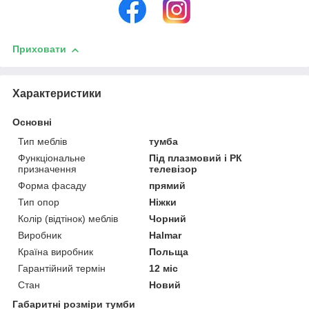
Приховати
Характеристики
Основні
Тип меблів
тумба
Функціональне
Під плазмовий і РК
призначення
телевізор
Форма фасаду
прямий
Тип опор
Ніжки
Колір (відтінок) меблів
Чорний
Виробник
Halmar
Країна виробник
Польща
Гарантійний термін
12 міс
Стан
Новий
Габаритні розміри тумби