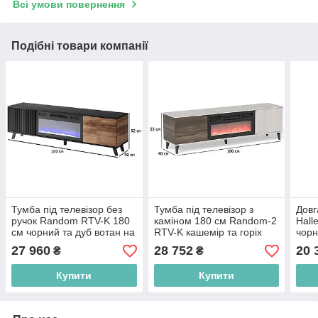
Всі умови повернення
Подібні товари компанії
Тумба під телевізор без
Тумба під телевізор з
Довг
ручок Random RTV-K 180
каміном 180 см Random-2
Hall
см чорний та дуб вотан на
RTV-K кашемір та горіх
чорн
ніжках у спальню
без ручок на чорних
стил
27 960
28 752
20 
₴
₴
ніжках
Купити
Купити