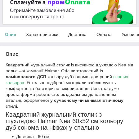
Опис
Характеристики
Доставка
Оплата
Умови п
Опис
Квадратний журнальний столик із висувною шухлядою Nea від
польської компанії Halmar. Стіл виготовлений
із
ламінованого ДСП
кольору дуб сонома, доступний
в інших
кольорах
. Ретельно підібрані матеріали забезпечують
комфортне та багаторічне використання. Легка та дуже
проста форма робить столик ідеальним доповненням
вітальні, оформленої
у сучасному чи мінімалістичному
стилі.
Квадратний журнальний столик з
шухлядою Halmar Nea 60х52 см кольору
дуб сонома на ніжках у спальню
Довжина - 60 см