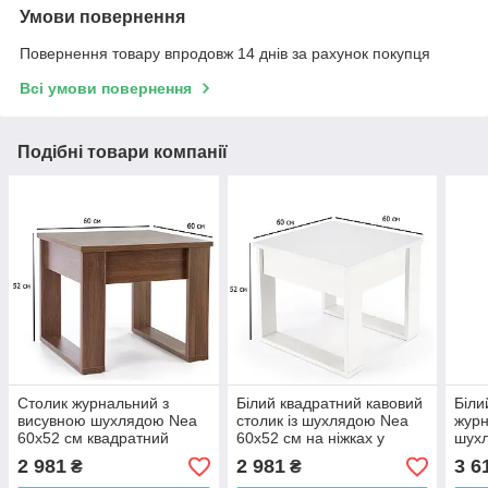
Умови повернення
Повернення товару впродовж 14 днів за рахунок покупця
Всі умови повернення
Подібні товари компанії
Столик журнальний з
Білий квадратний кавовий
Біли
висувною шухлядою Nea
столик із шухлядою Nea
журн
60х52 см квадратний
60х52 см на ніжках у
шух
кольори горіх темний на
кімнату
110х
2 981
2 981
3 6
₴
₴
ніжках в зал
для 