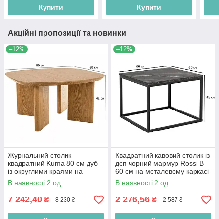
Купити
Купити
Акційні пропозиції та новинки
–12%
–12%
Журнальний столик
Квадратний кавовий столик із
квадратний Kuma 80 см дуб
дсп чорний мармур Rossi B
із округлими краями на
60 см на металевому каркасі
чотирьох ніжках у стилі
для невеликої вітальні
В наявності 2 од.
В наявності 2 од.
джапанді
7 242,40
2 276,56
₴
₴
8 230 ₴
2 587 ₴