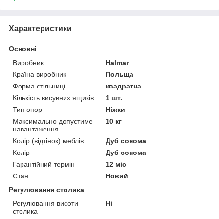
Характеристики
Основні
Виробник
Halmar
Країна виробник
Польща
Форма стільниці
квадратна
Кількість висувних ящиків
1 шт.
Тип опор
Ніжки
Максимально допустиме
10 кг
навантаження
Колір (відтінок) меблів
Дуб сонома
Колір
Дуб сонома
Гарантійний термін
12 міс
Стан
Новий
Регулювання столика
Регулювання висоти
Ні
столика