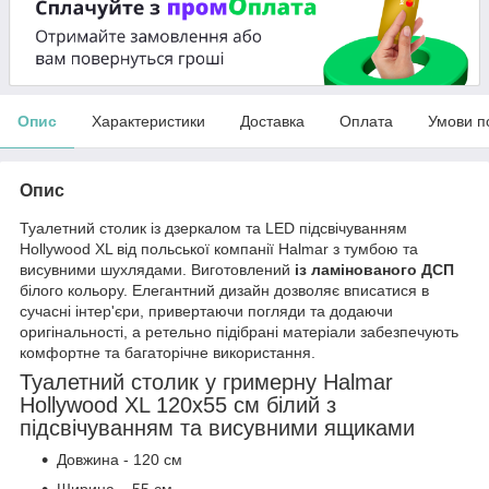
Опис
Характеристики
Доставка
Оплата
Умови п
Опис
Туалетний столик із дзеркалом та LED підсвічуванням
Hollywood XL від польської компанії Halmar з тумбою та
висувними шухлядами. Виготовлений
із ламінованого ДСП
білого кольору. Елегантний дизайн дозволяє вписатися в
сучасні інтер'єри, привертаючи погляди та додаючи
оригінальності, а ретельно підібрані матеріали забезпечують
комфортне та багаторічне використання.
Туалетний столик у гримерну Halmar
Hollywood XL 120х55 см білий з
підсвічуванням та висувними ящиками
Довжина - 120 см