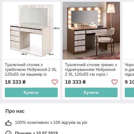
Туалетний столик з
Туалетний столик трюмо з
Чорн
тумбочкою Hollywood-2 XL
підсвічуванням Hollywood-
із д
120х55 см кашемір із
2 XL 120х55 см горіх і
підс
дзеркалом та підсвіткою
кашемір з тумбою та
94х4
18 333
18 333
9 1
₴
₴
шухлядами
шухл
Купити
Купити
Про нас
100% позитивних з 106 відгуків за рік
Працює з 10.07.2019