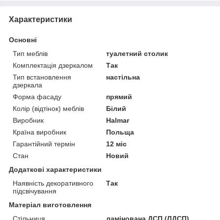
Характеристики
Основні
Тип меблів
туалетний столик
Комплектація дзеркалом
Так
Тип встановлення
настільна
дзеркала
Форма фасаду
прямий
Колір (відтінок) меблів
Білий
Виробник
Halmar
Країна виробник
Польща
Гарантійний термін
12 міс
Стан
Новий
Додаткові характеристики
Наявність декоративного
Так
підсвічування
Матеріал виготовлення
Стільниця
ламінована ДСП (ЛДСП)