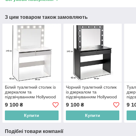
З цим товаром також замовляють
Білий туалетний столик із
Чорний туалетний столик
Туал
дзеркалом та
із дзеркалом та
дзер
підсвічуванням Hollywood
підсвічуванням Hollywood
підс
94х43 см із висувними
94х43 см із висувними
94х4
9 100
9 100
9 1
₴
₴
шухлядами в спальню
шухлядами в гримерну
спа
Купити
Купити
Подібні товари компанії