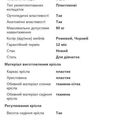
Тип укомплектованих
Пластикові
коліщаток
Ортопедичні властивості
Так
Анатомічні властивості
Так
Максимально допустиме
80 кг
навантаження
Колір (відтінок) меблів
Рожевий, Чорний
Гарантійний термін
12 міс
Стан
Новий
Стать
Для дівчаток
Матеріал виготовлення крісла
Каркас крісла
пластик
Хрестовина
пластик
Обивний матеріал спинки
тканина-сітка
крісла
Обивний матеріал сидіння
тканина
крісла
Регулювання крісла
Висота сидіння крісла
Так