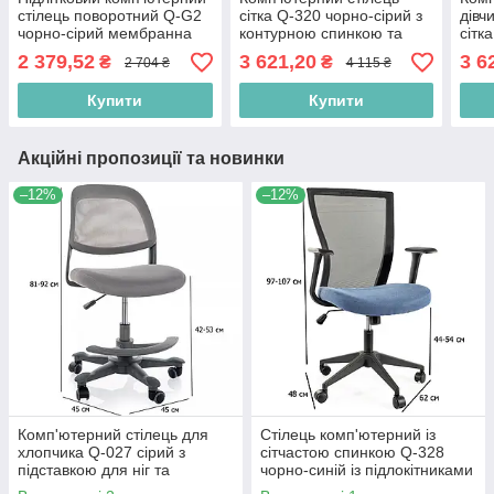
стілець поворотний Q-G2
сітка Q-320 чорно-сірий з
дівч
чорно-сірий мембранна
контурною спинкою та
сітк
тканина
підлокітниками для
спин
2 379,52
3 621,20
3 6
₴
₴
2 704 ₴
4 115 ₴
школяра
Купити
Купити
Акційні пропозиції та новинки
–12%
–12%
Комп'ютерний стілець для
Стілець комп'ютерний із
хлопчика Q-027 сірий з
сітчастою спинкою Q-328
підставкою для ніг та
чорно-синій із підлокітниками
сітчастою спинкою
на пластикій хрестовині для