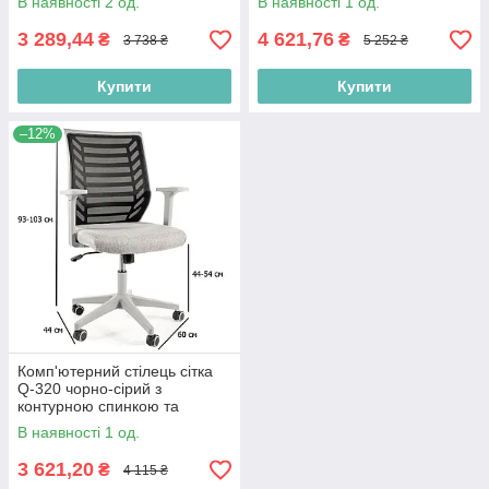
В наявності 2 од.
В наявності 1 од.
підлітка
3 289,44
4 621,76
₴
₴
3 738 ₴
5 252 ₴
Купити
Купити
–12%
Комп'ютерний стілець сітка
Q-320 чорно-сірий з
контурною спинкою та
підлокітниками для школяра
В наявності 1 од.
3 621,20
₴
4 115 ₴