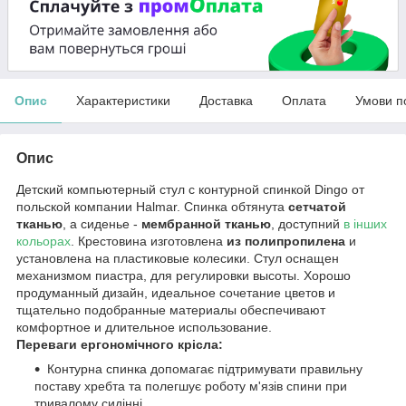
Опис
Характеристики
Доставка
Оплата
Умови п
Опис
Детский компьютерный стул с контурной спинкой Dingo от
польской компании Halmar. Спинка обтянута
сетчатой
тканью
, а сиденье -
мембранной тканью
, доступний
в інших
кольорах
. Крестовина изготовлена
из полипропилена
и
установлена на пластиковые колесики. Стул оснащен
механизмом пиастра, для регулировки высоты. Хорошо
продуманный дизайн, идеальное сочетание цветов и
тщательно подобранные материалы обеспечивают
комфортное и длительное использование.
Переваги ергономічного крісла:
Контурна спинка допомагає підтримувати правильну
поставу хребта та полегшує роботу м'язів спини при
тривалому сидінні.