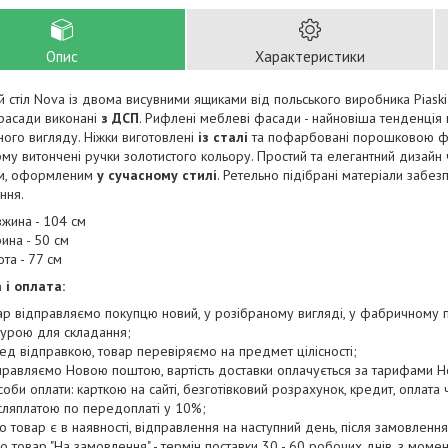
Опис
Характеристики
 стіл Nova із двома висувними ящиками від польського виробника Piask
фасади виконані
з ДСП
. Рифлені меблеві фасади - найновіша тенденція 
ного вигляду. Ніжки виготовлені
із сталі
та пофарбовані порошковою фа
му витончені ручки золотистого кольору. Простий та елегантний дизайн
ом, оформленим
у сучасному стилі
. Ретельно підібрані матеріали забе
ння.
жина - 104 см
ина - 50 см
ота - 77 см
 і оплата:
ар відправляємо покупцю новий, у розібраному вигляді, у фабричному па
турою для складання;
ед відправкою, товар перевіряємо на предмет цілісності;
правляємо Новою поштою, вартість доставки оплачується за тарифами Н
соби оплати: карткою на сайті, безготівковий розрахунок, кредит, оплата
сляплатою по передоплаті у 10%;
о товар є в наявності, відправлення на наступний день, після замовлення 
о товар "На замовлення" - термін поставки 30 - 60 робочих днів, з мом