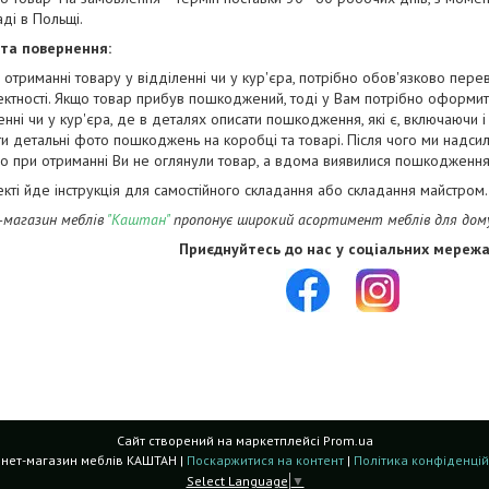
аді в Польщі.
 та повернення:
 отриманні товару у відділенні чи у кур'єра, потрібно обов'язково перев
ктності. Якщо товар прибув пошкоджений, тоді у Вам потрібно оформит
енні чи у кур'єра, де в деталях описати пошкодження, які є, включаючи 
и детальні фото пошкоджень на коробці та товарі. Після чого ми надси
о при отриманні Ви не оглянули товар, а вдома виявилися пошкодження,
екті йде інструкція для самостійного складання або складання майстром.
-магазин меблів
"Каштан"
пропонує широкий асортимент меблів для дому,
Приєднуйтесь до нас у соціальних мережа
Сайт створений на маркетплейсі
Prom.ua
Інтернет-магазин меблів КАШТАН |
Поскаржитися на контент
|
Політика конфіденцій
Select Language
▼