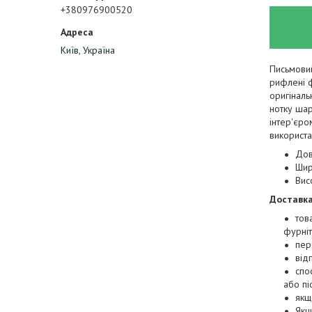
+380976900520
Київ, Україна
Письмовий
рифлені 
оригіналь
нотку шар
інтер'єр
використа
Дов
Шир
Вис
Доставка
тов
фурні
пер
від
спо
або пі
якщ
Якщ