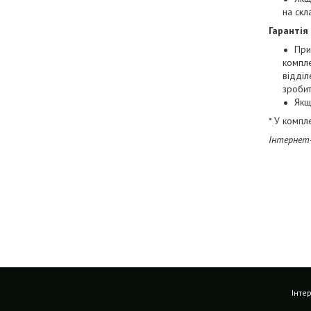
на скл
Гарантія
При
компле
відділ
зробит
Якщ
* У компл
Інтернет