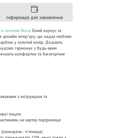
Інформація для замовлення
i
із системи Nova
. Білий корпус та
в дизайні інтер'єру, що надає меблям
рбою у золотий колір. Додають
 чудово гармонує з будь-яким
зпечують комфортне та багаторічне
куванні з інструкцією та
ової пошти;
 частинами, на картку підприємця
(понеділок - п'ятниця);
енту передоплати 10%, якщо товар є