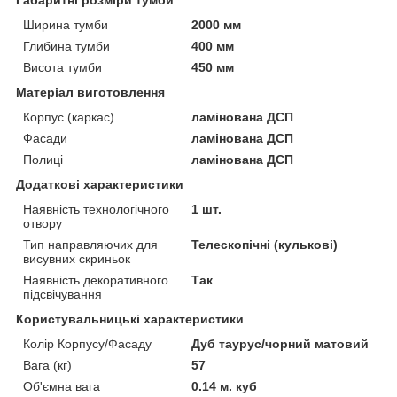
Габаритні розміри тумби
Ширина тумби
2000 мм
Глибина тумби
400 мм
Висота тумби
450 мм
Матеріал виготовлення
Корпус (каркас)
ламінована ДСП
Фасади
ламінована ДСП
Полиці
ламінована ДСП
Додаткові характеристики
Наявність технологічного
1 шт.
отвору
Тип направляючих для
Телескопічні (кулькові)
висувних скриньок
Наявність декоративного
Так
підсвічування
Користувальницькі характеристики
Колір Корпусу/Фасаду
Дуб таурус/чорний матовий
Вага (кг)
57
Об'ємна вага
0.14 м. куб