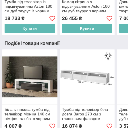
Тумба під телевізор із
Комод вітрина з
Довг
підсвічуванням Aston 180
підсвічуванням Aston 180
кімн
см дуб таурус із чорним
см дуб таурус з чорним
таур
матовим фасадом без
матовим фасадом без
фаса
18 733
26 455
7 0
₴
₴
ручок у кімнату
ручок у вітальню
кута
Купити
Купити
Подібні товари компанії
Біла глянсова тумба під
Тумба під телевізор біла
Довг
телевізор Моніка 140 см
довга Baros 270 см з
теле
німфея альба. з чорним
глянсовим фасадом
дуб 
фасадом без ручок у
універсальна без ручок з
без 
4 007
16 874
3 5
₴
₴
вітальню
підсвічуванням
міні