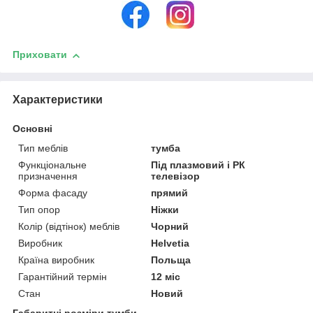
Приховати
Характеристики
Основні
Тип меблів
тумба
Функціональне
Під плазмовий і РК
призначення
телевізор
Форма фасаду
прямий
Тип опор
Ніжки
Колір (відтінок) меблів
Чорний
Виробник
Helvetia
Країна виробник
Польща
Гарантійний термін
12 міс
Стан
Новий