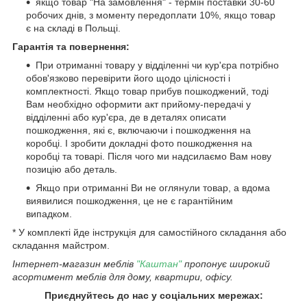
якщо товар "На замовлення" - термін поставки 30-60
робочих днів, з моменту передоплати 10%, якщо товар
є на складі в Польщі.
Гарантія та повернення:
При отриманні товару у відділенні чи кур'єра потрібно
обов'язково перевірити його щодо цілісності і
комплектності. Якщо товар прибув пошкоджений, тоді
Вам необхідно оформити акт прийому-передачі у
відділенні або кур'єра, де в деталях описати
пошкодження, які є, включаючи і пошкодження на
коробці. І зробити докладні фото пошкодження на
коробці та товарі. Після чого ми надсилаємо Вам нову
позицію або деталь.
Якщо при отриманні Ви не оглянули товар, а вдома
виявилися пошкодження, це не є гарантійним
випадком.
* У комплекті йде інструкція для самостійного складання або
складання майстром.
Інтернет-магазин меблів
"Каштан"
пропонує широкий
асортимент меблів для дому, квартири, офісу.
Приєднуйтесь до нас у соціальних мережах: