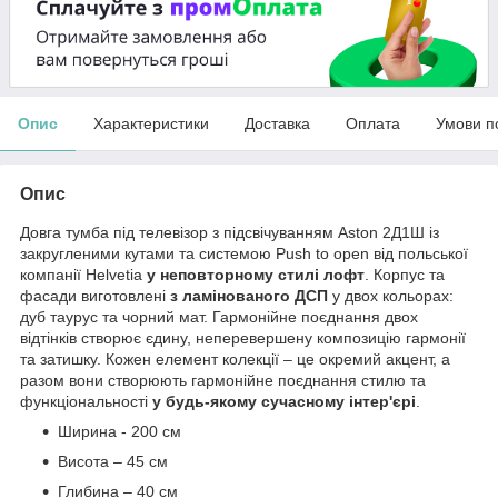
Опис
Характеристики
Доставка
Оплата
Умови п
Опис
Довга тумба під телевізор з підсвічуванням Aston 2Д1Ш із
закругленими кутами та системою Push to open від польської
компанії Helvetia
у неповторному стилі лофт
. Корпус та
фасади виготовлені
з ламінованого ДСП
у двох кольорах:
дуб таурус та чорний мат. Гармонійне поєднання двох
відтінків створює єдину, неперевершену композицію гармонії
та затишку. Кожен елемент колекції – це окремий акцент, а
разом вони створюють гармонійне поєднання стилю та
функціональності
у будь-якому сучасному інтер'єрі
.
Ширина - 200 см
Висота – 45 см
Глибина – 40 см