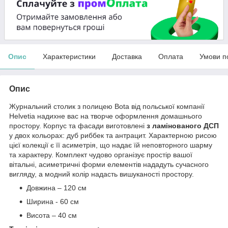
Опис
Характеристики
Доставка
Оплата
Умови п
Опис
Журнальний столик з полицею Bota від польської компанії
Helvetia надихне вас на творче оформлення домашнього
простору. Корпус та фасади виготовлені
з ламінованого ДСП
у двох кольорах: дуб риббек та антрацит. Характерною рисою
цієї колекції є її асиметрія, що надає їй неповторного шарму
та характеру. Комплект чудово організує простір вашої
вітальні, асиметричні форми елементів нададуть сучасного
вигляду, а модний колір надасть вишуканості простору.
Довжина – 120 см
Ширина - 60 см
Висота – 40 см