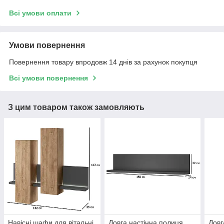
Всі умови оплати
Умови повернення
Повернення товару впродовж 14 днів за рахунок покупця
Всі умови повернення
З цим товаром також замовляють
Навісні шафи для вітальні
Довга настінна полиця
Довг