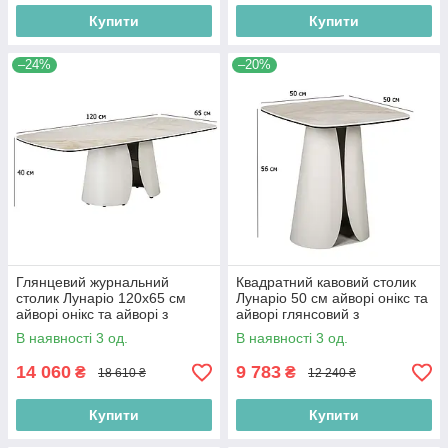
Купити
Купити
–24%
–20%
Глянцевий журнальний
Квадратний кавовий столик
столик Лунаріо 120х65 см
Лунаріо 50 см айворі онікс та
айворі онікс та айворі з
айворі глянсовий з
керамічною стільницею
керамічною стільницею
В наявності 3 од.
В наявності 3 од.
14 060
9 783
₴
₴
18 610 ₴
12 240 ₴
Купити
Купити