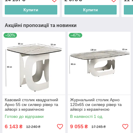
Купити
Купити
Акційні пропозиції та новинки
–50%
–47%
Кавовий столик квадратний
Журнальний столик Арно
Арно 55 см силвер рівер та
120х65 см силвер рівер та
айворі з керамічною
айворі з керамічною
стільницею в сучасному стилі
стільницею в сучасному стилі
Готово до відправки
В наявності 1 од.
6 143
9 055
₴
₴
12 240 ₴
17 245 ₴