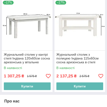
–17%
–17%
Журнальний столик у кантрі
Журнальний столик з
стилі Індіана 120х60см сосна
полицею Індіана 115х60см
аризонська у вітальню
сосна аризонська в стилі
кантрі
В наявності
В наявності
1 307,25
2 137,25
₴
₴
1 575 ₴
2 575 ₴
Купити
Купити
Про нас