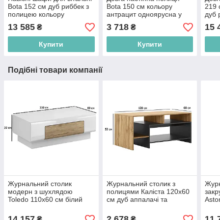
Bota 152 см дуб риббек з
Bota 150 см кольору
219 
полицею кольору
антрацит одноярусна у
дуб 
антрацит і підсвічуванням
вітальню
вису
13 585
3 718
15 
₴
₴
віта
Купити
Купити
Подібні товари компанії
Журнальний столик
Журнальний столик з
Журн
модерн з шухлядою
полицями Каліста 120х60
закр
Toledo 110х60 см білий
см дуб аппалачі та
Asto
глянець та дуб сан-ремо
антрацит у вітальню
таур
світлий у зал
фаса
14 157
2 678
11 
₴
₴